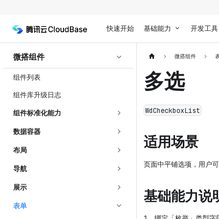
快速开始
基础能力
开发工具
微搭组件
微搭组件
多选
组件列表
组件库升级日志
WdCheckboxList
组件标准化能力
数据容器
适用场景
布局
页面中平铺选项，用户可
导航
展示
基础能力说
表单
1、绑定「枚举」类型字