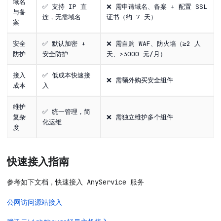
域名
✅ 支持 IP 直
❌ 需申请域名、备案 + 配置 SSL
与备
连，无需域名
证书（约 7 天）
案
安全
✅ 默认加密 +
❌ 需自购 WAF、防火墙（≥2 人
防护
安全防护
天、>3000 元/月）
接入
✅ 低成本快速接
❌ 需额外购买安全组件
成本
入
维护
✅ 统一管理，简
复杂
❌ 需独立维护多个组件
化运维
度
快速接入指南
参考如下文档，快速接入 AnyService 服务
公网访问源站接入