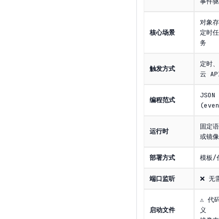
事件驱
对象存
核心场景
定时任
务
定时、
触发方式
云 A
JSON
编程范式
(eve
固定语
运行时
或镜像
部署方式
模板/
端口监听
❌ 无
⚠️ 
启动文件
义