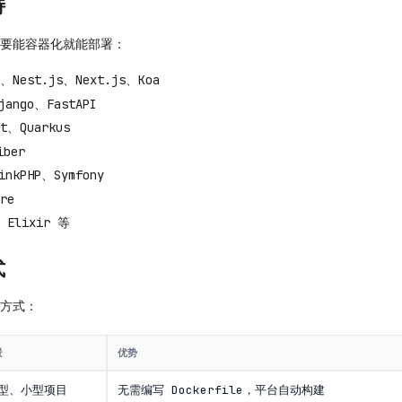
持
要能容器化就能部署：
s、Nest.js、Next.js、Koa
jango、FastAPI
ot、Quarkus
iber
inkPHP、Symfony
re
、Elixir 等
式
方式：
景
优势
型、小型项目
无需编写 Dockerfile，平台自动构建