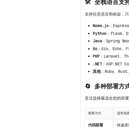
🛠️ 全栈语言支
支持任意语言和框架，只
Node.js
：Expres
Python
：Flask、D
Java
：Spring Bo
Go
：Gin、Echo、F
PHP
：Laravel、Th
.NET
：ASP.NET Co
其他
：Ruby、Rust
🔄 多种部署方
灵活选择最适合您的部署
部署方式
适用场
代码部署
快速原