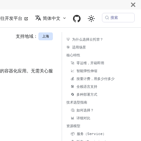
搜索
前往开发平台
简体中文
支持地域：
上海
💡 为什么选择云托管？
🎯 适用场景
核心特性
🚀 零运维，开箱即用
编写的容器化应用。无需关心服
📈 智能弹性伸缩
💰 按量计费，用多少付多少
🛠️ 全栈语言支持
🔄 多种部署方式
技术选型指南
🤔 如何选择？
📊 详细对比
资源模型
📦 服务（Service）