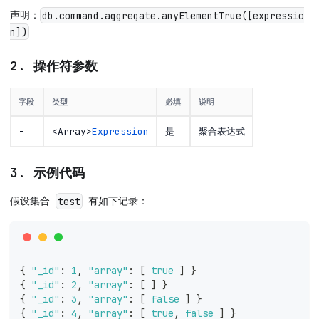
声明：
db.command.aggregate.anyElementTrue([expressio
n])
2. 操作符参数
字段
类型
必填
说明
-
<Array>
Expression
是
聚合表达式
3. 示例代码
假设集合
有如下记录：
test
{
"_id"
:
1
,
"array"
:
[
true
]
}
{
"_id"
:
2
,
"array"
:
[
]
}
{
"_id"
:
3
,
"array"
:
[
false
]
}
{
"_id"
:
4
,
"array"
:
[
true
,
false
]
}