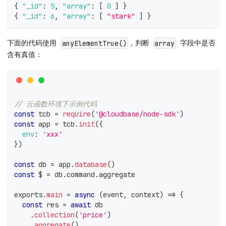
{
"_id"
:
5
,
"array"
:
[
0
]
}
{
"_id"
:
6
,
"array"
:
[
"stark"
]
}
下面的代码使用
，判断
字段中是否
anyElementTrue()
array
含有真值：
// 云函数环境下示例代码
const
 tcb 
=
require
(
'@cloudbase/node-sdk'
)
const
 app 
=
 tcb
.
init
(
{
env
:
'xxx'
}
)
const
 db 
=
 app
.
database
(
)
const
 $ 
=
 db
.
command
.
aggregate
exports
.
main
=
async
(
event
,
 context
)
=>
{
const
 res 
=
await
 db
.
collection
(
'price'
)
.
aggregate
(
)