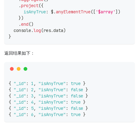
.
project
(
{
isAnyTrue
:
 $
.
anyElementTrue
(
[
'$array'
]
)
}
)
.
end
(
)
console
.
log
(
res
.
data
)
}
返回结果如下：
{
"_id"
:
1
,
"isAnyTrue"
:
true
}
{
"_id"
:
2
,
"isAnyTrue"
:
false
}
{
"_id"
:
3
,
"isAnyTrue"
:
false
}
{
"_id"
:
4
,
"isAnyTrue"
:
true
}
{
"_id"
:
5
,
"isAnyTrue"
:
false
}
{
"_id"
:
6
,
"isAnyTrue"
:
true
}