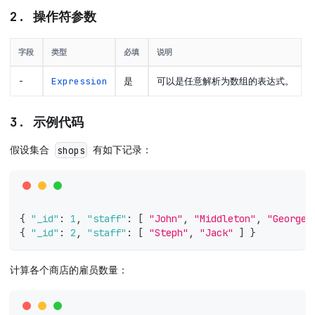
2. 操作符参数
字段
类型
必填
说明
-
Expression
是
可以是任意解析为数组的表达式。
3. 示例代码
假设集合
有如下记录：
shops
{
"_id"
:
1
,
"staff"
:
[
"John"
,
"Middleton"
,
"George"
{
"_id"
:
2
,
"staff"
:
[
"Steph"
,
"Jack"
]
}
计算各个商店的雇员数量：