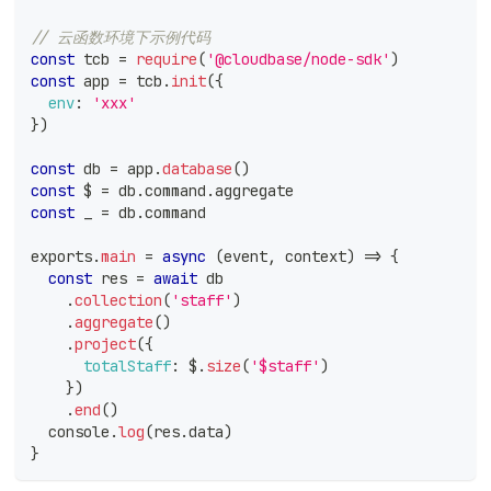
// 云函数环境下示例代码
const
 tcb 
=
require
(
'@cloudbase/node-sdk'
)
const
 app 
=
 tcb
.
init
(
{
env
:
'xxx'
}
)
const
 db 
=
 app
.
database
(
)
const
 $ 
=
 db
.
command
.
aggregate
const
 _ 
=
 db
.
command
exports
.
main
=
async
(
event
,
 context
)
=>
{
const
 res 
=
await
 db
.
collection
(
'staff'
)
.
aggregate
(
)
.
project
(
{
totalStaff
:
 $
.
size
(
'$staff'
)
}
)
.
end
(
)
console
.
log
(
res
.
data
)
}