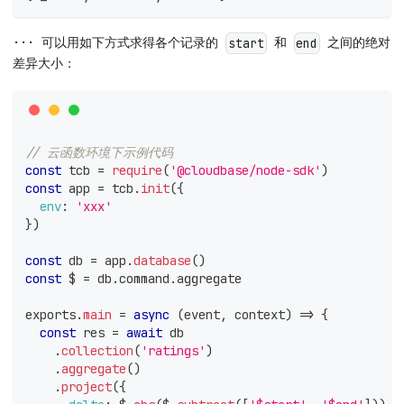
··· 可以用如下方式求得各个记录的
和
之间的绝对
start
end
差异大小：
// 云函数环境下示例代码
const
 tcb 
=
require
(
'@cloudbase/node-sdk'
)
const
 app 
=
 tcb
.
init
(
{
env
:
'xxx'
}
)
const
 db 
=
 app
.
database
(
)
const
 $ 
=
 db
.
command
.
aggregate
exports
.
main
=
async
(
event
,
 context
)
=>
{
const
 res 
=
await
 db
.
collection
(
'ratings'
)
.
aggregate
(
)
.
project
(
{