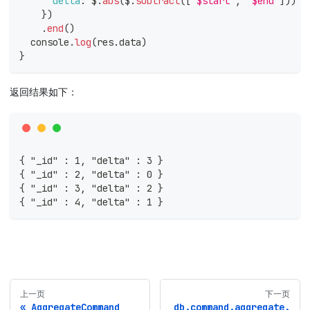
delta
:
 $
.
abs
(
$
.
subtract
(
[
'$start'
,
'$end'
]
)
)
}
)
.
end
(
)
console
.
log
(
res
.
data
)
}
返回结果如下：
{ "_id" : 1, "delta" : 3 }
{ "_id" : 2, "delta" : 0 }
{ "_id" : 3, "delta" : 2 }
{ "_id" : 4, "delta" : 1 }
上一页
下一页
AggregateCommand
db.command.aggregate.