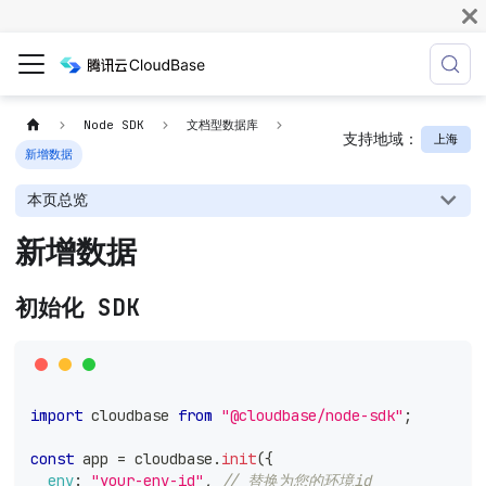
Node SDK
文档型数据库
支持地域：
上海
新增数据
本页总览
新增数据
初始化 SDK
import
cloudbase
from
"@cloudbase/node-sdk"
;
const
 app 
=
 cloudbase
.
init
(
{
env
:
"your-env-id"
,
// 替换为您的环境id