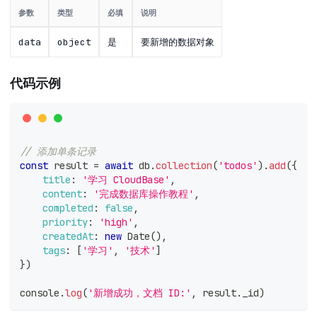
参数
类型
必填
说明
data
object
是
要新增的数据对象
代码示例
// 添加单条记录
const
 result 
=
await
 db
.
collection
(
'todos'
)
.
add
(
{
title
:
'学习 CloudBase'
,
content
:
'完成数据库操作教程'
,
completed
:
false
,
priority
:
'high'
,
createdAt
:
new
Date
(
)
,
tags
:
[
'学习'
,
'技术'
]
}
)
console
.
log
(
'新增成功，文档 ID:'
,
 result
.
_id
)