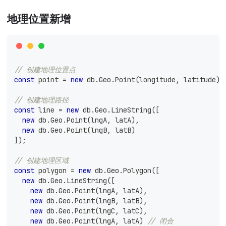
地理位置新增
// 创建地理位置点
const
 point 
=
new
db
.
Geo
.
Point
(
longitude
,
 latitude
)
;
// 创建地理路径
const
 line 
=
new
db
.
Geo
.
LineString
(
[
new
db
.
Geo
.
Point
(
lngA
,
 latA
)
,
new
db
.
Geo
.
Point
(
lngB
,
 latB
)
]
)
;
// 创建地理区域
const
 polygon 
=
new
db
.
Geo
.
Polygon
(
[
new
db
.
Geo
.
LineString
(
[
new
db
.
Geo
.
Point
(
lngA
,
 latA
)
,
new
db
.
Geo
.
Point
(
lngB
,
 latB
)
,
new
db
.
Geo
.
Point
(
lngC
,
 latC
)
,
new
db
.
Geo
.
Point
(
lngA
,
 latA
)
// 闭合