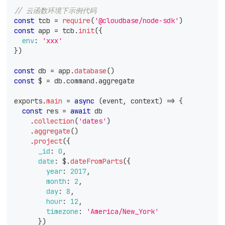
// 云函数环境下示例代码
const
 tcb 
=
require
(
'@cloudbase/node-sdk'
)
const
 app 
=
 tcb
.
init
(
{
env
:
'xxx'
}
)
const
 db 
=
 app
.
database
(
)
const
 $ 
=
 db
.
command
.
aggregate
exports
.
main
=
async
(
event
,
 context
)
=>
{
const
 res 
=
await
 db
.
collection
(
'dates'
)
.
aggregate
(
)
.
project
(
{
_id
:
0
,
date
:
 $
.
dateFromParts
(
{
year
:
2017
,
month
:
2
,
day
:
8
,
hour
:
12
,
timezone
:
'America/New_York'
}
)