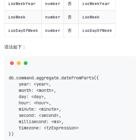
isoWeekYear
number
否
isoWeekYear
isoWeek
number
否
isoWeek
isoDayOfWeek
number
否
isoDayOfWeek
语法如下：
db.command.aggregate.dateFromParts({
    year: <year>,
    month: <month>,
    day: <day>,
    hour: <hour>,
    minute: <minute>,
    second: <second>,
    millisecond: <ms>,
    timezone: <tzExpression>
})