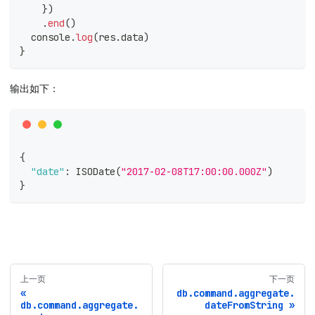
}
)
.
end
(
)
console
.
log
(
res
.
data
)
}
输出如下：
{
"date"
:
 ISODate(
"2017-02-08T17:00:00.000Z"
)
}
上一页
下一页
db.command.aggregate.
db.command.aggregate.
dateFromString