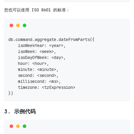
您也可以使用 ISO 8601 的标准：
db.command.aggregate.dateFromParts({
    isoWeekYear: <year>,
    isoWeek: <week>,
    isoDayOfWeek: <day>,
    hour: <hour>,
    minute: <minute>,
    second: <second>,
    millisecond: <ms>,
    timezone: <tzExpression>
})
3. 示例代码