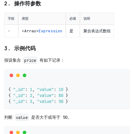
2. 操作符参数
字段
类型
必填
说明
-
<Array>
Expression
是
聚合表达式数组
3. 示例代码
假设集合
有如下记录：
price
{
"_id"
:
1
,
"value"
:
10
}
{
"_id"
:
2
,
"value"
:
80
}
{
"_id"
:
3
,
"value"
:
50
}
判断
是否大于或等于 50。
value