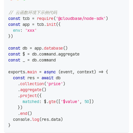
// 云函数环境下示例代码
const
 tcb 
=
require
(
'@cloudbase/node-sdk'
)
const
 app 
=
 tcb
.
init
(
{
env
:
'xxx'
}
)
const
 db 
=
 app
.
database
(
)
const
 $ 
=
 db
.
command
.
aggregate
const
 _ 
=
 db
.
command
exports
.
main
=
async
(
event
,
 context
)
=>
{
const
 res 
=
await
 db
.
collection
(
'price'
)
.
aggregate
(
)
.
project
(
{
matched
:
 $
.
gte
(
[
'$value'
,
50
]
)
}
)
.
end
(
)
console
.
log
(
res
.
data
)
}