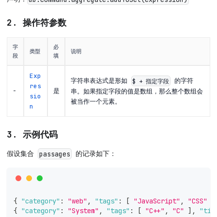
2. 操作符参数
字
必
类型
说明
段
填
Exp
字符串表达式是形如
的字符
$ + 指定字段
res
-
是
串。如果指定字段的值是数组，那么整个数组会
sio
被当作一个元素。
n
3. 示例代码
假设集合
的记录如下：
passages
{
"category"
:
"web"
,
"tags"
:
[
"JavaScript"
,
"CSS"
]
{
"category"
:
"System"
,
"tags"
:
[
"C++"
,
"C"
]
,
"tit