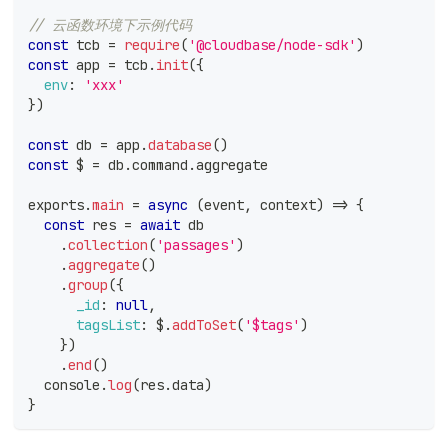
// 云函数环境下示例代码
const
 tcb 
=
require
(
'@cloudbase/node-sdk'
)
const
 app 
=
 tcb
.
init
(
{
env
:
'xxx'
}
)
const
 db 
=
 app
.
database
(
)
const
 $ 
=
 db
.
command
.
aggregate
exports
.
main
=
async
(
event
,
 context
)
=>
{
const
 res 
=
await
 db
.
collection
(
'passages'
)
.
aggregate
(
)
.
group
(
{
_id
:
null
,
tagsList
:
 $
.
addToSet
(
'$tags'
)
}
)
.
end
(
)
console
.
log
(
res
.
data
)
}