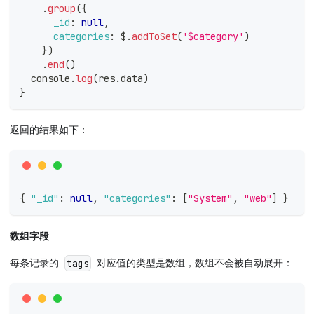
.
group
(
{
_id
:
null
,
categories
:
 $
.
addToSet
(
'$category'
)
}
)
.
end
(
)
console
.
log
(
res
.
data
)
}
返回的结果如下：
{
"_id"
:
null
,
"categories"
:
[
"System"
,
"web"
]
}
数组字段
每条记录的
对应值的类型是数组，数组不会被自动展开：
tags