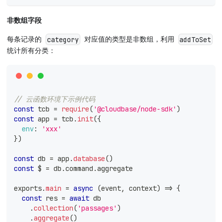
非数组字段
每条记录的
对应值的类型是非数组，利用
category
addToSet
统计所有分类：
// 云函数环境下示例代码
const
 tcb 
=
require
(
'@cloudbase/node-sdk'
)
const
 app 
=
 tcb
.
init
(
{
env
:
'xxx'
}
)
const
 db 
=
 app
.
database
(
)
const
 $ 
=
 db
.
command
.
aggregate
exports
.
main
=
async
(
event
,
 context
)
=>
{
const
 res 
=
await
 db
.
collection
(
'passages'
)
.
aggregate
(
)