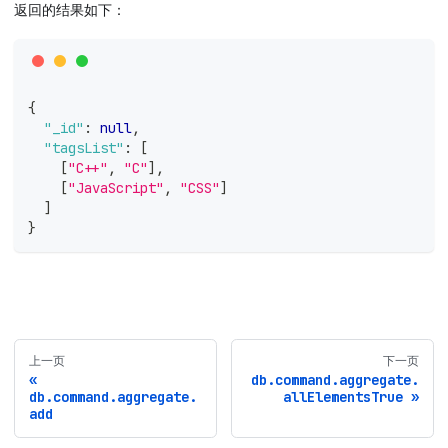
返回的结果如下：
{
"_id"
:
null
,
"tagsList"
:
[
[
"C++"
,
"C"
]
,
[
"JavaScript"
,
"CSS"
]
]
}
上一页
下一页
db.command.aggregate.
db.command.aggregate.
allElementsTrue
add