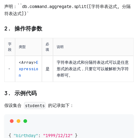
声明：``db.command.aggregate.split([字符串表达式, 分隔
符表达式])`
2. 操作符参数
字
必
类型
说明
段
填
<Array>
E
字符串表达式和分隔符表达式可以是任意
-
xpressio
是
形式的表达式，只要它可以被解析为字符
n
串即可。
3. 示例代码
假设集合
的记录如下：
students
{
"birthday"
:
"1999/12/12"
}