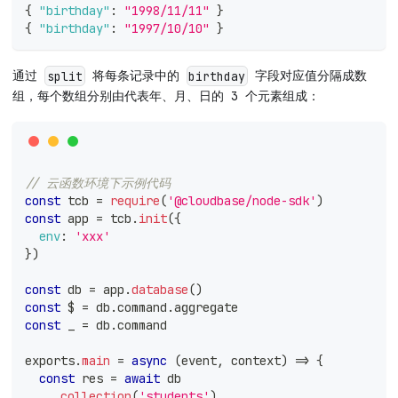
{
"birthday"
:
"1998/11/11"
}
{
"birthday"
:
"1997/10/10"
}
通过
将每条记录中的
字段对应值分隔成数
split
birthday
组，每个数组分别由代表年、月、日的 3 个元素组成：
// 云函数环境下示例代码
const
 tcb 
=
require
(
'@cloudbase/node-sdk'
)
const
 app 
=
 tcb
.
init
(
{
env
:
'xxx'
}
)
const
 db 
=
 app
.
database
(
)
const
 $ 
=
 db
.
command
.
aggregate
const
 _ 
=
 db
.
command
exports
.
main
=
async
(
event
,
 context
)
=>
{
const
 res 
=
await
 db
.
collection
(
'students'
)