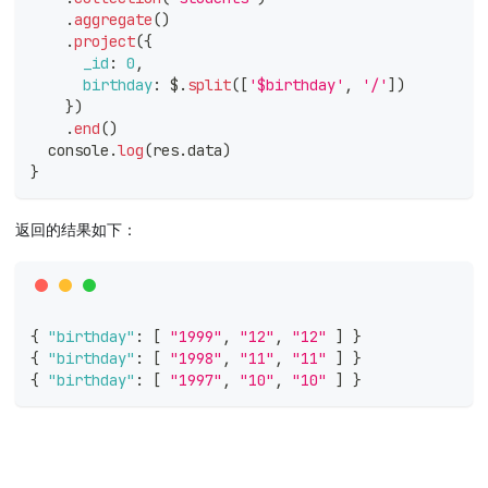
.
aggregate
(
)
.
project
(
{
_id
:
0
,
birthday
:
 $
.
split
(
[
'$birthday'
,
'/'
]
)
}
)
.
end
(
)
console
.
log
(
res
.
data
)
}
返回的结果如下：
{
"birthday"
:
[
"1999"
,
"12"
,
"12"
]
}
{
"birthday"
:
[
"1998"
,
"11"
,
"11"
]
}
{
"birthday"
:
[
"1997"
,
"10"
,
"10"
]
}