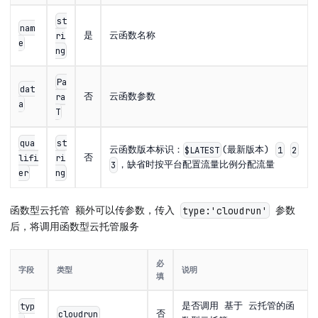
st
nam
是
云函数名称
ri
e
ng
Pa
dat
否
云函数参数
ra
a
T
qua
st
云函数版本标识：
(最新版本)
$LATEST
1
2
否
lifi
ri
，缺省时按平台配置流量比例分配流量
3
er
ng
函数型云托管 额外可以传参数，传入
参数
type:'cloudrun'
后，将调用函数型云托管服务
必
字段
类型
说明
填
是否调用 基于 云托管的函
typ
否
cloudrun