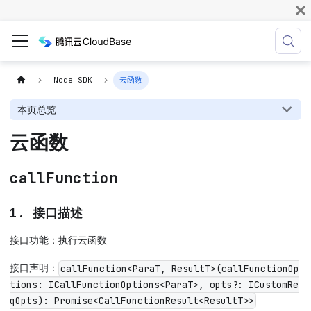
Node SDK
云函数
本页总览
云函数
callFunction
1. 接口描述
接口功能：执行云函数
接口声明：
callFunction<ParaT, ResultT>(callFunctionOp
tions: ICallFunctionOptions<ParaT>, opts?: ICustomRe
qOpts): Promise<CallFunctionResult<ResultT>>