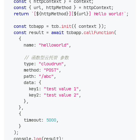
const
{
 httpContext 
}
=
 context
;
const
{
 url
,
 httpMethod 
}
=
 httpContext
;
return
`
[
${
httpMethod
}
][
${
url
}
] Hello world!
`
;
const
 tcbapp 
=
 tcb
.
init
(
{
 context 
}
)
;
const
 result 
=
await
 tcbapp
.
callFunction
(
{
      name
:
"helloworld"
,
// 函数型云托管 参数
      type
:
"cloudrun"
,
      method
:
"POST"
,
      path
:
"/abc"
,
      data
:
{
        key1
:
"test value 1"
,
        key2
:
"test value 2"
,
}
,
}
,
{
      timeout
:
5000
,
}
)
;
console
.
log
(
result
)
;