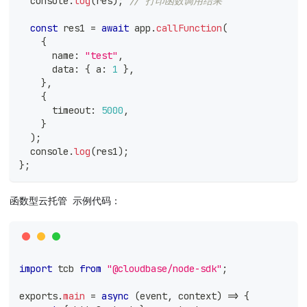
console
.
log
(
res
)
;
// 打印函数调用结果
const
 res1 
=
await
 app
.
callFunction
(
{
      name
:
"test"
,
      data
:
{
 a
:
1
}
,
}
,
{
      timeout
:
5000
,
}
)
;
console
.
log
(
res1
)
;
}
;
函数型云托管 示例代码：
import
 tcb 
from
"@cloudbase/node-sdk"
;
exports
.
main
=
async
(
event
,
 context
)
=>
{