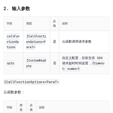
2. 输入参数
必
字段
类型
说明
填
callFun
ICallFuncti
是
云函数调用请求参数
ctionOp
onOptions<P
tions
araT>
自定义配置，目前支持 SDK
ICustomReqO
否
请求超时时间设置，
opts
{timeou
pts
t: number}
ICallFunctionOptions<ParaT>
云函数参数：
类
必
字段
说明
型
填