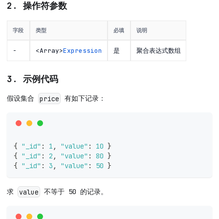
2. 操作符参数
字段
类型
必填
说明
-
<Array>
Expression
是
聚合表达式数组
3. 示例代码
假设集合
有如下记录：
price
{
"_id"
:
1
,
"value"
:
10
}
{
"_id"
:
2
,
"value"
:
80
}
{
"_id"
:
3
,
"value"
:
50
}
求
不等于 50 的记录。
value