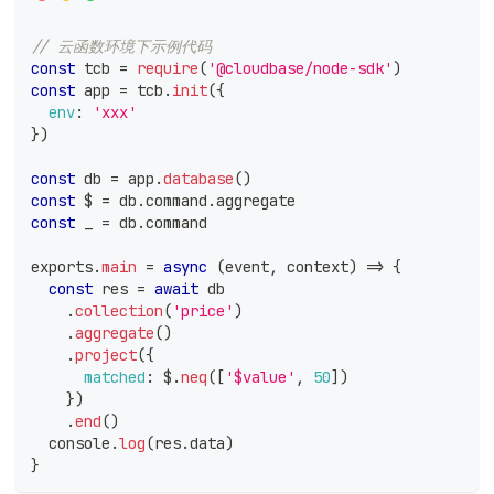
// 云函数环境下示例代码
const
 tcb 
=
require
(
'@cloudbase/node-sdk'
)
const
 app 
=
 tcb
.
init
(
{
env
:
'xxx'
}
)
const
 db 
=
 app
.
database
(
)
const
 $ 
=
 db
.
command
.
aggregate
const
 _ 
=
 db
.
command
exports
.
main
=
async
(
event
,
 context
)
=>
{
const
 res 
=
await
 db
.
collection
(
'price'
)
.
aggregate
(
)
.
project
(
{
matched
:
 $
.
neq
(
[
'$value'
,
50
]
)
}
)
.
end
(
)
console
.
log
(
res
.
data
)
}