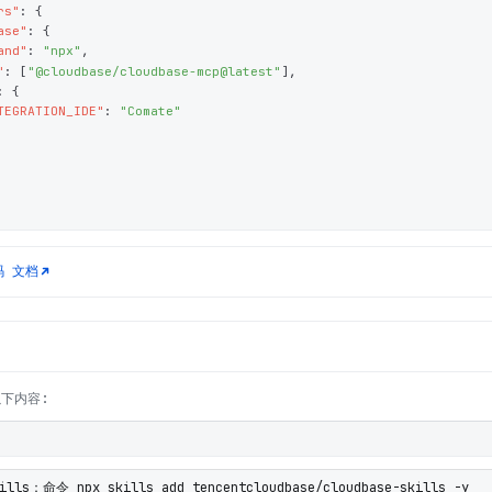
rs"
: 
{
ase"
: 
{
and"
: 
"npx"
,
"
: 
[
"@cloudbase/cloudbase-mcp@latest"
]
,
: 
{
TEGRATION_IDE"
: 
"Comate"
码
文档
以下内容:
ills：命令 npx skills add tencentcloudbase/cloudbase-skills -y