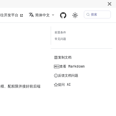
搜索
前往开发平台
简体中文
前置条件
常见问题
复制文档
查看 Markdown
反馈文档问题
提问 AI
L 建模、配权限并接好前后端