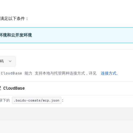
满足以下条件：
s 环境和云开发环境
快码
loudBase 能力
支持本地与托管两种连接方式，详见
连接方式
。
CloudBase
录下的
:
.baidu-comate/mcp.json