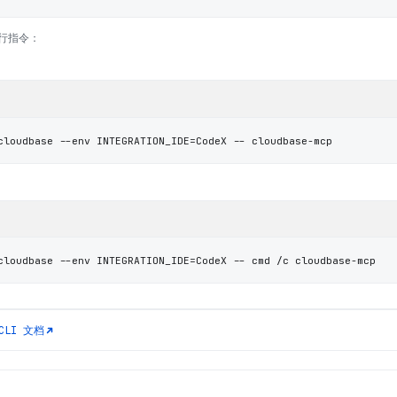
行指令：
cloudbase --env INTEGRATION_IDE=CodeX -- cloudbase-mcp
cloudbase --env INTEGRATION_IDE=CodeX -- cmd /c cloudbase-mcp
CLI
文档