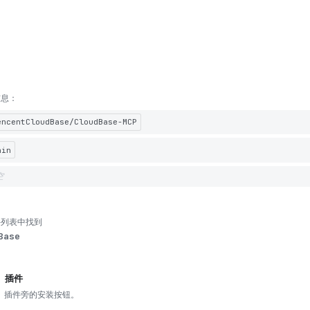
信息：
encentCloudBase/CloudBase-MCP
ain
空
件列表中找到
Base
e 插件
插件旁的安装按钮。