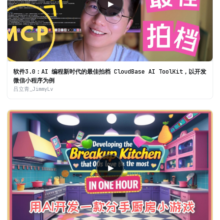
▶
软件3.0：AI 编程新时代的最佳拍档 CloudBase AI ToolKit，以开发
微信小程序为例
吕立青_JimmyLv
▶