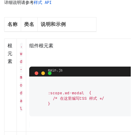
详细说明请参考
样式 API
名称
类名
说明和示例
根
组件根元素
.
元
w
素
d
-
m
o
d
      :scope.wd-modal  {

        /* 在这里编写CSS 样式 */

a
      }

l