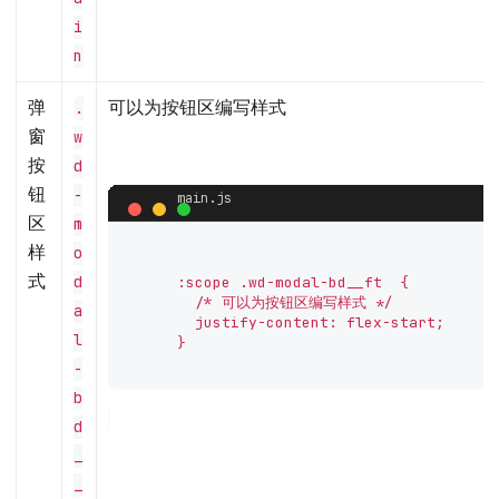
i
n
弹
可以为按钮区编写样式
.
窗
w
按
d
钮
-
区
m
样
o
式
d
      :scope .wd-modal-bd__ft  {

        /* 可以为按钮区编写样式 */

a
        justify-content: flex-start;

l
      }

-
b
d
_
_