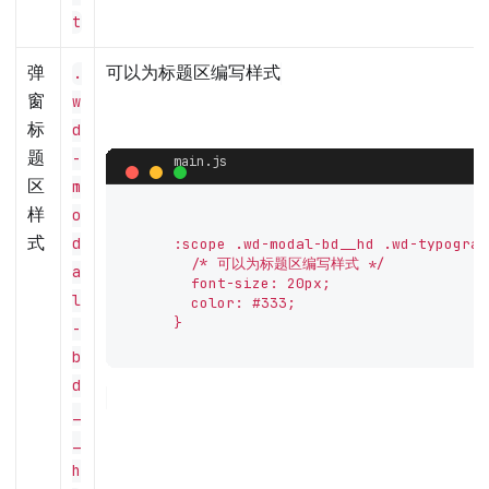
t
弹
可以为标题区编写样式
.
窗
w
标
d
题
-
区
m
样
o
式
d
      :scope .wd-modal-bd__hd .wd-typograph
        /* 可以为标题区编写样式 */

a
        font-size: 20px;

l
        color: #333;

      }

-
b
d
_
_
h