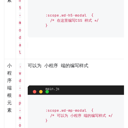
素
h
5
-
      :scope.wd-h5-modal  {

        /* 在这里编写CSS 样式 */

m
      }

o
d
a
l
小
可以为 小程序 端的编写样式
.
程
w
序
d
端
-
根
m
元
p
素
-
      :scope.wd-mp-modal  {

        /* 可以为 小程序 端的编写样式 */

m
      }

o