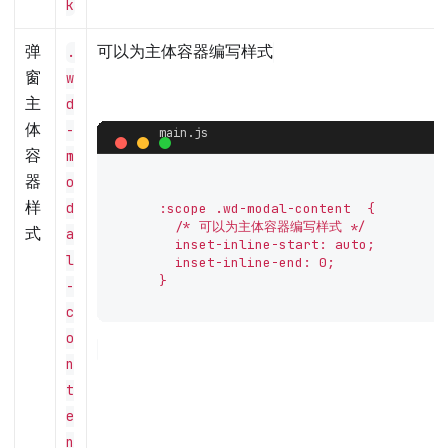
k
弹
可以为主体容器编写样式
.
窗
w
主
d
体
-
容
m
器
o
样
d
      :scope .wd-modal-content  {

        /* 可以为主体容器编写样式 */

式
a
        inset-inline-start: auto;

l
        inset-inline-end: 0;

      }

-
c
o
n
t
e
n