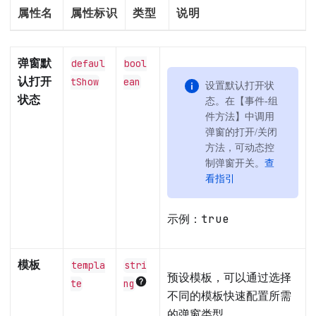
属性名
属性标识
类型
说明
弹窗默
defaul
bool
认打开
tShow
ean
设置默认打开状
状态
态。在【事件-组
件方法】中调用
弹窗的打开/关闭
方法，可动态控
制弹窗开关。
查
看指引
示例：
true
模板
templa
stri
预设模板，可以通过选择
te
ng
不同的模板快速配置所需
的弹窗类型