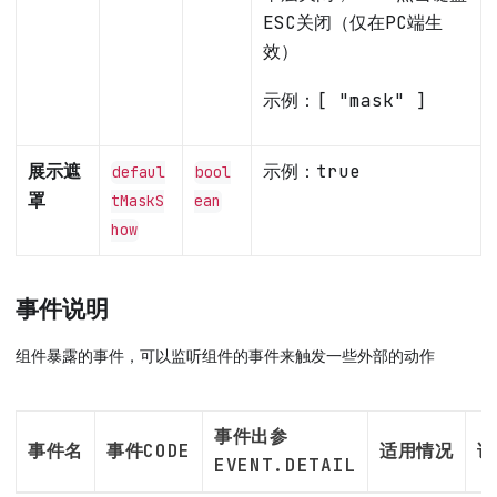
ESC关闭（仅在PC端生
效）
示例：
[ "mask" ]
展示遮
示例：
true
defaul
bool
罩
tMaskS
ean
how
事件说明
组件暴露的事件，可以监听组件的事件来触发一些外部的动作
事件出参
事件名
事件CODE
适用情况
说
EVENT.DETAIL