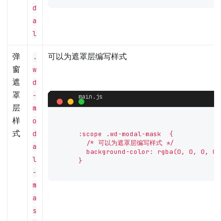
d
a
l
弹
可以为遮罩层编写样式
.
窗
w
遮
d
罩
-
层
m
样
o
式
d
      :scope .wd-modal-mask  {

        /* 可以为遮罩层编写样式 */

a
        background-color: rgba(0, 0, 0, 0.5
l
      }

-
m
a
s