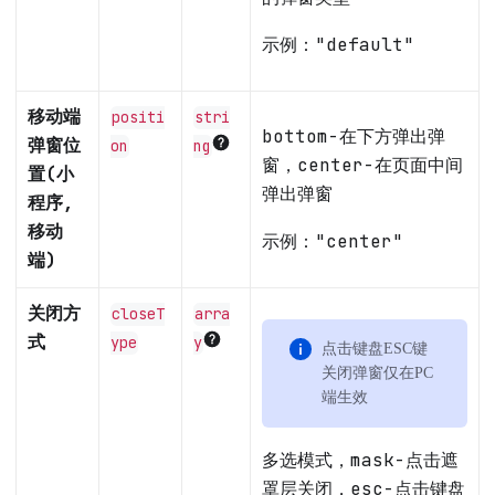
示例：
"default"
移动端
positi
stri
bottom-在下方弹出弹
弹窗位
on
ng
窗，center-在页面中间
置(小
弹出弹窗
程序,
移动
示例：
"center"
端)
关闭方
closeT
arra
式
ype
y
点击键盘ESC键
关闭弹窗仅在PC
端生效
多选模式，mask-点击遮
罩层关闭，esc-点击键盘