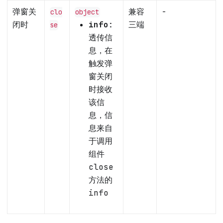
弹窗关
兼容
-
clo
object
闭时
info
:
三端
se
透传信
息，在
触发弹
窗关闭
时接收
该信
息，信
息来自
于调用
组件
close
方法的
info