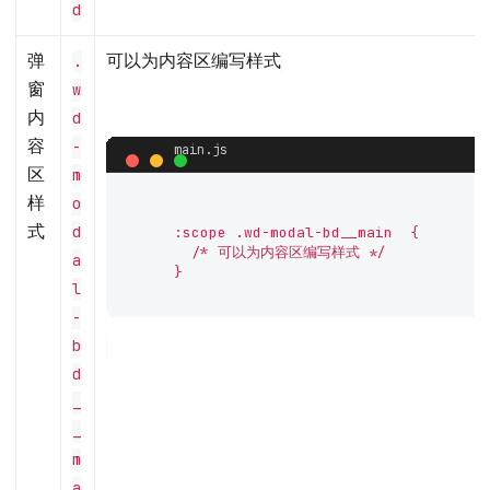
d
弹
可以为内容区编写样式
.
窗
w
内
d
容
-
区
m
样
o
式
d
      :scope .wd-modal-bd__main  {

        /* 可以为内容区编写样式 */

a
      }

l
-
b
d
_
_
m
a