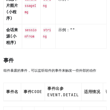
片图片
ssageI
ng
(小程
mg
序)
会话来
示例：
""
sessio
stri
源(小
nFrom
ng
程序)
事件
组件暴露的事件，可以监听组件的事件来触发一些外部的动作
事件出参
事件名
事件CODE
适用情况
说
EVENT.DETAIL