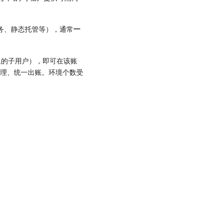
服务、静态托管等），通常
一
限的子用户），即可在该账
理、统一出账。环境个数受