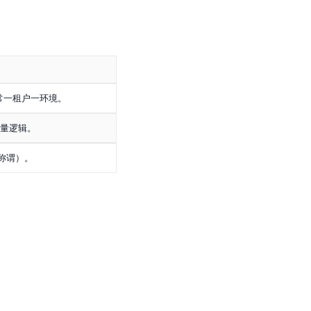
常一租户一环境。
轻量逻辑。
此称谓）。