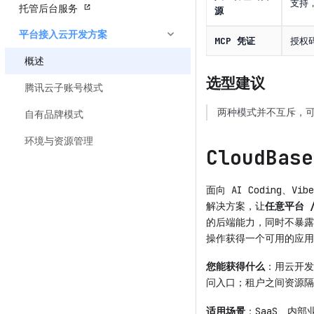
支持
托管后台服务
源
平台接入云开发方案
MCP 凭证
授权
概述
选型建议
腾讯云子账号模式
两种模式并不互斥，
自有品牌模式
环境与资源管理
CloudBas
面向 AI Coding、Vi
解决方案，让
任意平台 
的后端能力，同时不暴露
操作获得一个可用的应用
您能获得什么
：用云开发
问入口；租户之间资源隔
适用场景
：SaaS、内