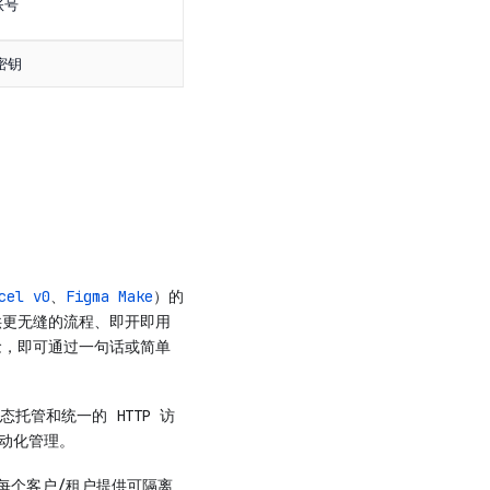
账号
密钥
cel v0
、
Figma Make
）的
供更无缝的流程、即开即用
念，即可通过一句话或简单
托管和统一的 HTTP 访
自动化管理。
为每个客户/租户提供可隔离