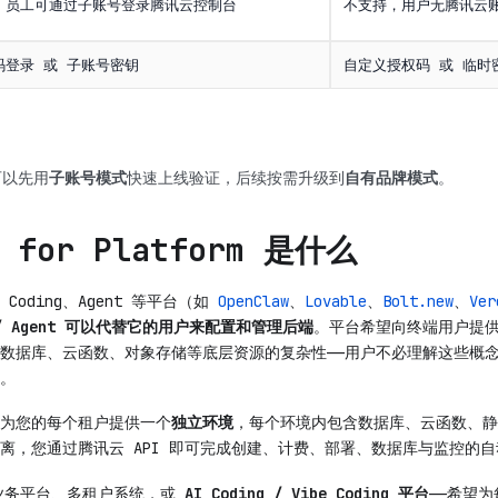
，员工可通过子账号登录腾讯云控制台
不支持，用户无腾讯云
码登录 或 子账号密钥
自定义授权码 或 临时
可以先用
子账号模式
快速上线验证，后续按需升级到
自有品牌模式
。
e for Platform 是什么
be Coding、Agent 等平台（如
OpenClaw
、
Lovable
、
Bolt.new
、
Ver
/ Agent 可以代替它的用户来配置和管理后端
。平台希望向终端用户提
数据库、云函数、对象存储等底层资源的复杂性——用户不必理解这些概
。
为您的每个租户提供一个
独立环境
，每个环境内包含数据库、云函数、静态
离，您通过腾讯云 API 即可完成创建、计费、部署、数据库与监控的
部业务平台、多租户系统，或
AI Coding / Vibe Coding 平台
——希望