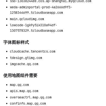
sso-1303824488.cos.ap-shanghai.myqcloud.com
weda-adminportal-prod-4a2666d9f3-
1258344699.tcloudbaseapp.com
main.qcloudimg.com
lowcode-1gk9y5ik310a94df-
1307578329.tcloudbaseapp.com
字体图标样式
cloudcache.tencentcs.com
tdesign.gtimg.com
imgcache.qq.com
使用地图组件需要
map.qq.com
apis.map.qq.com
overseactrl.map.qq.com
confinfo.map.qq.com