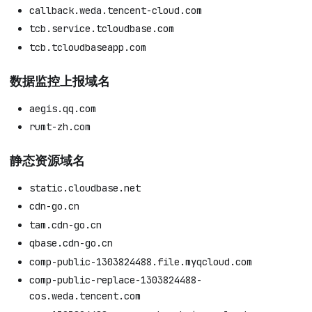
callback.weda.tencent-cloud.com
tcb.service.tcloudbase.com
tcb.tcloudbaseapp.com
数据监控上报域名
aegis.qq.com
rumt-zh.com
静态资源域名
static.cloudbase.net
cdn-go.cn
tam.cdn-go.cn
qbase.cdn-go.cn
comp-public-1303824488.file.myqcloud.com
comp-public-replace-1303824488-
cos.weda.tencent.com