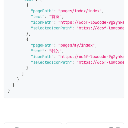
{
"pagePath"
:
"pages/index/index"
,
"text"
:
"首页"
,
"iconPath"
:
"https://6c6f-lowcode-9g2yhkab
"selectedIconPath"
:
"https://6c6f-lowcode-
}
,
{
"pagePath"
:
"pages/my/index"
,
"text"
:
"我的"
,
"iconPath"
:
"https://6c6f-lowcode-9g2yhkab
"selectedIconPath"
:
"https://6c6f-lowcode-
}
]
}
}
}