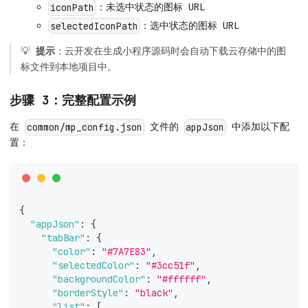
：未选中状态的图标 URL
iconPath
：选中状态的图标 URL
selectedIconPath
💡
提示
：云开发在生成小程序源码时会自动下载云存储中的图
标文件到本地项目中。
步骤 3：完整配置示例
在
文件的
中添加以下配
common/mp_config.json
appJson
置：
{
"appJson"
:
{
"tabBar"
:
{
"color"
:
"#7A7E83"
,
"selectedColor"
:
"#3cc51f"
,
"backgroundColor"
:
"#ffffff"
,
"borderStyle"
:
"black"
,
"list"
:
[