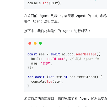
console
.
log
(
list
)
;
在返回的 Agent 列表中，会展示 Agent 的 id、
哪个 Agent 进行交互。
接下来，我们将与选中的 Agent 进行对话：
const
 res 
=
await
 ai
.
bot
.
sendMessage
(
{
  botId
:
"botId-xxx"
,
// 填入 Agent id
  msg
:
"你好"
,
}
)
;
for
await
(
let
 str 
of
 res
.
textStream
)
{
console
.
log
(
str
)
;
}
通过简洁的流式接口，我们完成了和 Agent 的对话交