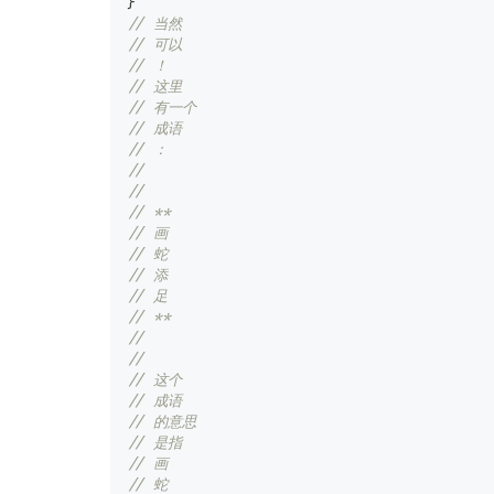
}
// 当然
// 可以
// ！
// 这里
// 有一个
// 成语
// ：
//
//
// **
// 画
// 蛇
// 添
// 足
// **
//
//
// 这个
// 成语
// 的意思
// 是指
// 画
// 蛇