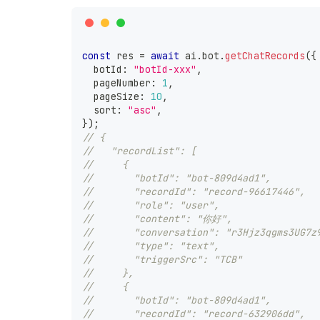
const
 res 
=
await
 ai
.
bot
.
getChatRecords
(
{
  botId
:
"botId-xxx"
,
  pageNumber
:
1
,
  pageSize
:
10
,
  sort
:
"asc"
,
}
)
;
// {
//   "recordList": [
//     {
//       "botId": "bot-809d4ad1",
//       "recordId": "record-96617446",
//       "role": "user",
//       "content": "你好",
//       "conversation": "r3Hjz3qgms3UG7z
//       "type": "text",
//       "triggerSrc": "TCB"
//     },
//     {
//       "botId": "bot-809d4ad1",
//       "recordId": "record-632906dd",