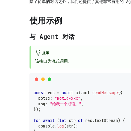
除了简单的对话之外，我们还提供了其他非常有用的 Ag
使用示例
与 Agent 对话
提示
该接口为流式调用。
const
 res 
=
await
 ai
.
bot
.
sendMessage
(
{
  botId
:
"botId-xxx"
,
  msg
:
"给我一个成语。"
,
}
)
;
for
await
(
let
 str 
of
 res
.
textStream
)
{
console
.
log
(
str
)
;