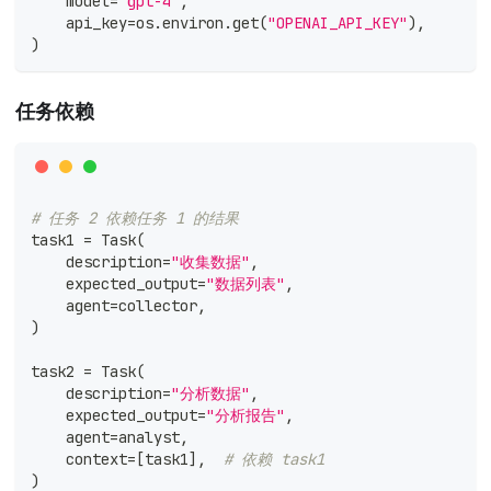
    model
=
"gpt-4"
,
    api_key
=
os
.
environ
.
get
(
"OPENAI_API_KEY"
)
,
)
任务依赖
# 任务 2 依赖任务 1 的结果
task1 
=
 Task
(
    description
=
"收集数据"
,
    expected_output
=
"数据列表"
,
    agent
=
collector
,
)
task2 
=
 Task
(
    description
=
"分析数据"
,
    expected_output
=
"分析报告"
,
    agent
=
analyst
,
    context
=
[
task1
]
,
# 依赖 task1
)