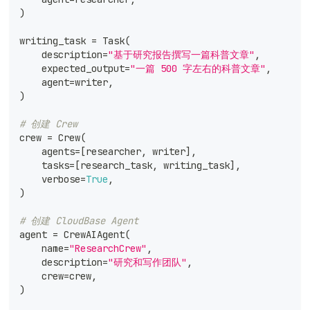
)
writing_task 
=
 Task
(
    description
=
"基于研究报告撰写一篇科普文章"
,
    expected_output
=
"一篇 500 字左右的科普文章"
,
    agent
=
writer
,
)
# 创建 Crew
crew 
=
 Crew
(
    agents
=
[
researcher
,
 writer
]
,
    tasks
=
[
research_task
,
 writing_task
]
,
    verbose
=
True
,
)
# 创建 CloudBase Agent
agent 
=
 CrewAIAgent
(
    name
=
"ResearchCrew"
,
    description
=
"研究和写作团队"
,
    crew
=
crew
,
)