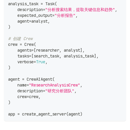
analysis_task 
=
 Task
(
    description
=
"分析搜索结果，提取关键信息和趋势"
,
    expected_output
=
"分析报告"
,
    agent
=
analyst
,
)
# 创建 Crew
crew 
=
 Crew
(
    agents
=
[
researcher
,
 analyst
]
,
    tasks
=
[
search_task
,
 analysis_task
]
,
    verbose
=
True
,
)
agent 
=
 CrewAIAgent
(
    name
=
"ResearchAnalysisCrew"
,
    description
=
"研究分析团队"
,
    crew
=
crew
,
)
app 
=
 create_agent_server
(
agent
)