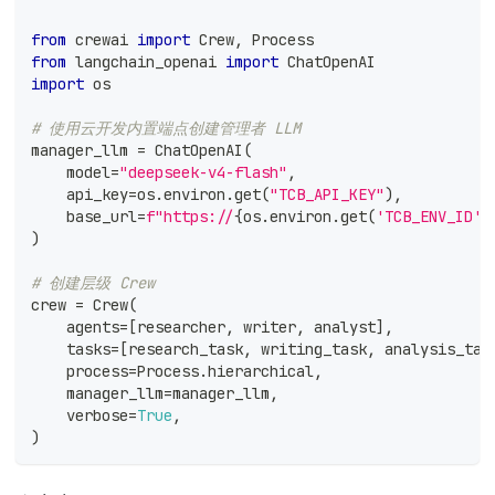
from
 crewai 
import
 Crew
,
 Process
from
 langchain_openai 
import
 ChatOpenAI
import
 os
# 使用云开发内置端点创建管理者 LLM
manager_llm 
=
 ChatOpenAI
(
    model
=
"deepseek-v4-flash"
,
    api_key
=
os
.
environ
.
get
(
"TCB_API_KEY"
)
,
    base_url
=
f"https://
{
os
.
environ
.
get
(
'TCB_ENV_ID'
)
)
# 创建层级 Crew
crew 
=
 Crew
(
    agents
=
[
researcher
,
 writer
,
 analyst
]
,
    tasks
=
[
research_task
,
 writing_task
,
 analysis_tas
    process
=
Process
.
hierarchical
,
    manager_llm
=
manager_llm
,
    verbose
=
True
,
)