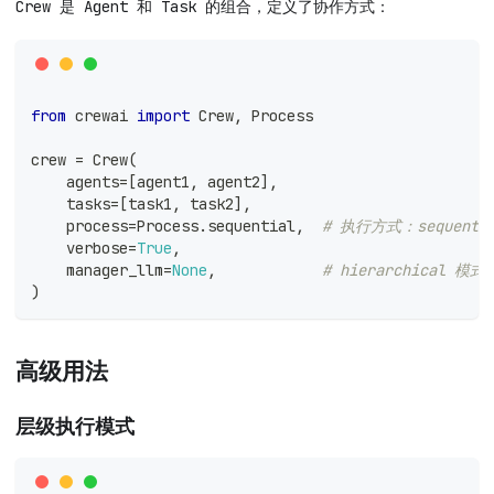
Crew 是 Agent 和 Task 的组合，定义了协作方式：
from
 crewai 
import
 Crew
,
 Process
crew 
=
 Crew
(
    agents
=
[
agent1
,
 agent2
]
,
    tasks
=
[
task1
,
 task2
]
,
    process
=
Process
.
sequential
,
# 执行方式：sequential
    verbose
=
True
,
    manager_llm
=
None
,
# hierarchical 模
)
高级用法
层级执行模式