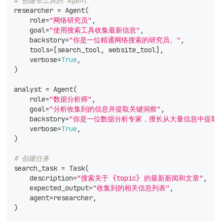
# 创建带工具的 Agent
researcher 
=
 Agent
(
    role
=
"网络研究员"
,
    goal
=
"使用搜索工具收集最新信息"
,
    backstory
=
"你是一位精通网络搜索的研究员。"
,
    tools
=
[
search_tool
,
 website_tool
]
,
    verbose
=
True
,
)
analyst 
=
 Agent
(
    role
=
"数据分析师"
,
    goal
=
"分析收集到的信息并提取关键洞察"
,
    backstory
=
"你是一位数据分析专家，擅长从大量信息中提取
    verbose
=
True
,
)
# 创建任务
search_task 
=
 Task
(
    description
=
"搜索关于 {topic} 的最新新闻和文章"
,
    expected_output
=
"收集到的相关信息列表"
,
    agent
=
researcher
,
)