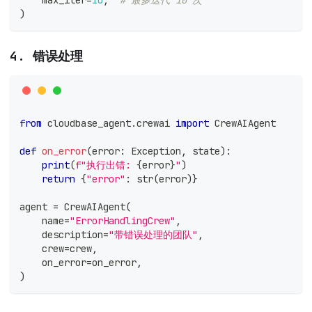
)
4. 错误处理
from
 cloudbase_agent
.
crewai 
import
 CrewAIAgent
def
on_error
(
error
:
 Exception
,
 state
)
:
print
(
f"执行出错: 
{
error
}
"
)
return
{
"error"
:
str
(
error
)
}
agent 
=
 CrewAIAgent
(
    name
=
"ErrorHandlingCrew"
,
    description
=
"带错误处理的团队"
,
    crew
=
crew
,
    on_error
=
on_error
,
)