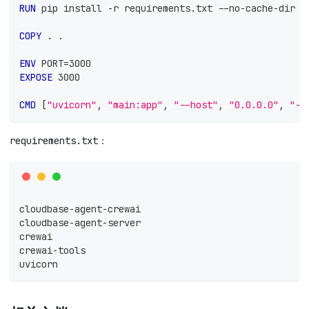
RUN
 pip install -r requirements.txt --no-cache-dir
COPY
 . .
ENV
 PORT=3000
EXPOSE
 3000
CMD
 [
"uvicorn"
, 
"main:app"
, 
"--host"
, 
"0.0.0.0"
, 
"--
requirements.txt：
cloudbase-agent-crewai
cloudbase-agent-server
crewai
crewai-tools
uvicorn