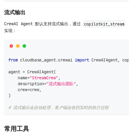
流式输出
CrewAI Agent 默认支持流式输出，通过
copilotkit_stream
实现：
from
 cloudbase_agent
.
crewai 
import
 CrewAIAgent
,
 copi
agent 
=
 CrewAIAgent
(
    name
=
"StreamCrew"
,
    description
=
"流式输出团队"
,
    crew
=
crew
,
)
# 流式输出会自动处理，客户端会收到实时的执行过程
常用工具