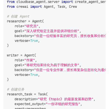
from
 cloudbase_agent
.
server 
import
 create_agent_serv
from
 crewai 
import
 Agent
,
 Task
,
 Crew
# 创建 Agent
researcher 
=
 Agent
(
    role
=
"研究员"
,
    goal
=
"深入研究给定主题并提供详细分析"
,
    backstory
=
"你是一位经验丰富的研究员，擅长收集和分析信
    verbose
=
True
,
)
writer 
=
 Agent
(
    role
=
"作家"
,
    goal
=
"将研究结果转化为易于理解的文章"
,
    backstory
=
"你是一位专业作家，擅长将复杂信息转化为通俗
    verbose
=
True
,
)
# 创建任务
research_task 
=
 Task
(
    description
=
"研究 {topic} 的最新发展和趋势"
,
    expected_output
=
"一份详细的研究报告"
,
    agent
=
researcher
,