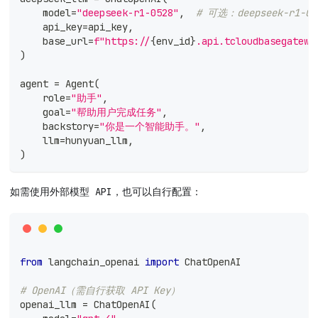
    model
=
"deepseek-r1-0528"
,
# 可选：deepseek-r1-052
    api_key
=
api_key
,
    base_url
=
f"https://
{
env_id
}
.api.tcloudbasegatewa
)
agent 
=
 Agent
(
    role
=
"助手"
,
    goal
=
"帮助用户完成任务"
,
    backstory
=
"你是一个智能助手。"
,
    llm
=
hunyuan_llm
,
)
如需使用外部模型 API，也可以自行配置：
from
 langchain_openai 
import
 ChatOpenAI
# OpenAI（需自行获取 API Key）
openai_llm 
=
 ChatOpenAI
(