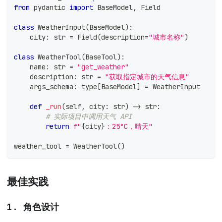
from
 pydantic 
import
 BaseModel
,
 Field
class
WeatherInput
(
BaseModel
)
:
    city
:
str
=
 Field
(
description
=
"城市名称"
)
class
WeatherTool
(
BaseTool
)
:
    name
:
str
=
"get_weather"
    description
:
str
=
"获取指定城市的天气信息"
    args_schema
:
type
[
BaseModel
]
=
 WeatherInput
def
_run
(
self
,
 city
:
str
)
-
>
str
:
# 实际项目中调用天气 API
return
f"
{
city
}
：25°C，晴天"
weather_tool 
=
 WeatherTool
(
)
最佳实践
1. 角色设计