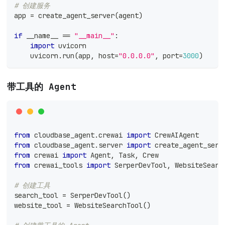
# 创建服务
app 
=
 create_agent_server
(
agent
)
if
 __name__ 
==
"__main__"
:
import
 uvicorn
    uvicorn
.
run
(
app
,
 host
=
"0.0.0.0"
,
 port
=
3000
)
带工具的 Agent
from
 cloudbase_agent
.
crewai 
import
 CrewAIAgent
from
 cloudbase_agent
.
server 
import
 create_agent_serv
from
 crewai 
import
 Agent
,
 Task
,
 Crew
from
 crewai_tools 
import
 SerperDevTool
,
 WebsiteSearc
# 创建工具
search_tool 
=
 SerperDevTool
(
)
website_tool 
=
 WebsiteSearchTool
(
)