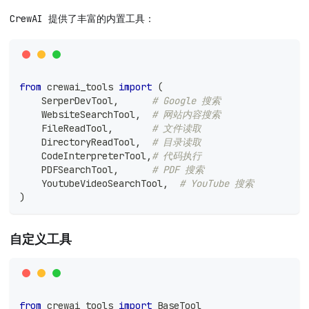
CrewAI 提供了丰富的内置工具：
from
 crewai_tools 
import
(
    SerperDevTool
,
# Google 搜索
    WebsiteSearchTool
,
# 网站内容搜索
    FileReadTool
,
# 文件读取
    DirectoryReadTool
,
# 目录读取
    CodeInterpreterTool
,
# 代码执行
    PDFSearchTool
,
# PDF 搜索
    YoutubeVideoSearchTool
,
# YouTube 搜索
)
自定义工具
from
 crewai_tools 
import
 BaseTool