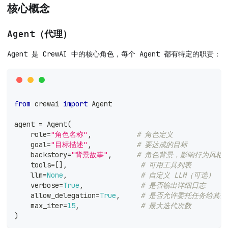
核心概念
Agent（代理）
Agent 是 CrewAI 中的核心角色，每个 Agent 都有特定的职责：
from
 crewai 
import
 Agent
agent 
=
 Agent
(
    role
=
"角色名称"
,
# 角色定义
    goal
=
"目标描述"
,
# 要达成的目标
    backstory
=
"背景故事"
,
# 角色背景，影响行为风格
    tools
=
[
]
,
# 可用工具列表
    llm
=
None
,
# 自定义 LLM（可选）
    verbose
=
True
,
# 是否输出详细日志
    allow_delegation
=
True
,
# 是否允许委托任务给其他 
    max_iter
=
15
,
# 最大迭代次数
)