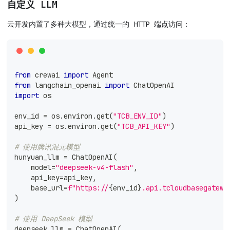
自定义 LLM
云开发内置了多种大模型，通过统一的 HTTP 端点访问：
from
 crewai 
import
 Agent
from
 langchain_openai 
import
 ChatOpenAI
import
 os
env_id 
=
 os
.
environ
.
get
(
"TCB_ENV_ID"
)
api_key 
=
 os
.
environ
.
get
(
"TCB_API_KEY"
)
# 使用腾讯混元模型
hunyuan_llm 
=
 ChatOpenAI
(
    model
=
"deepseek-v4-flash"
,
    api_key
=
api_key
,
    base_url
=
f"https://
{
env_id
}
.api.tcloudbasegatewa
)
# 使用 DeepSeek 模型
deepseek_llm 
=
 ChatOpenAI
(