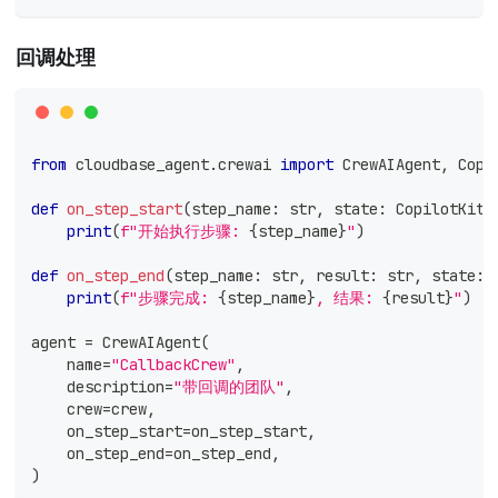
回调处理
from
 cloudbase_agent
.
crewai 
import
 CrewAIAgent
,
 Copi
def
on_step_start
(
step_name
:
str
,
 state
:
 CopilotKitS
print
(
f"开始执行步骤: 
{
step_name
}
"
)
def
on_step_end
(
step_name
:
str
,
 result
:
str
,
 state
:
 
print
(
f"步骤完成: 
{
step_name
}
, 结果: 
{
result
}
"
)
agent 
=
 CrewAIAgent
(
    name
=
"CallbackCrew"
,
    description
=
"带回调的团队"
,
    crew
=
crew
,
    on_step_start
=
on_step_start
,
    on_step_end
=
on_step_end
,
)