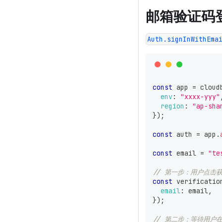
邮箱验证码
Auth.signInWithEma
const
 app 
=
 cloud
env
:
"xxxx-yyy"
region
:
"ap-sha
}
)
;
const
 auth 
=
 app
.
const
 email 
=
"te
// 第一步：用户点击获
const
 verificatio
email
:
 email
,
}
)
;
// 第二步：等待用户