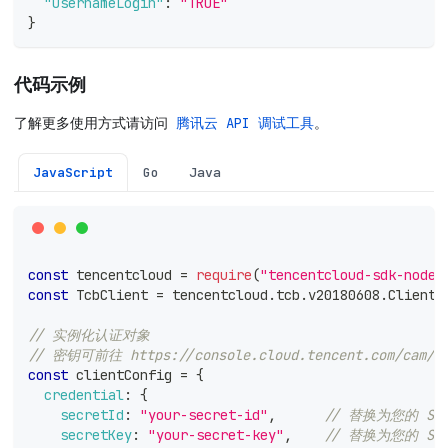
"UsernameLogin"
:
"TRUE"
}
代码示例
了解更多使用方式请访问
腾讯云 API 调试工具
。
JavaScript
Go
Java
const
 tencentcloud 
=
require
(
"tencentcloud-sdk-nodej
const
TcbClient
=
 tencentcloud
.
tcb
.
v20180608
.
Client
;
// 实例化认证对象
// 密钥可前往 https://console.cloud.tencent.com/cam/
const
 clientConfig 
=
{
credential
:
{
secretId
:
"your-secret-id"
,
// 替换为您的 Sec
secretKey
:
"your-secret-key"
,
// 替换为您的 Sec