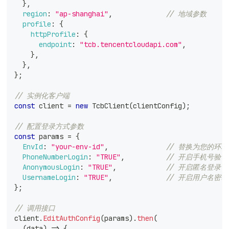
}
,
region
:
"ap-shanghai"
,
// 地域参数
profile
:
{
httpProfile
:
{
endpoint
:
"tcb.tencentcloudapi.com"
,
}
,
}
,
}
;
// 实例化客户端
const
 client 
=
new
TcbClient
(
clientConfig
)
;
// 配置登录方式参数
const
 params 
=
{
EnvId
:
"your-env-id"
,
// 替换为您的环境 
PhoneNumberLogin
:
"TRUE"
,
// 开启手机号验
AnonymousLogin
:
"TRUE"
,
// 开启匿名登录
UsernameLogin
:
"TRUE"
,
// 开启用户名密
}
;
// 调用接口
client
.
EditAuthConfig
(
params
)
.
then
(
(
data
)
=>
{