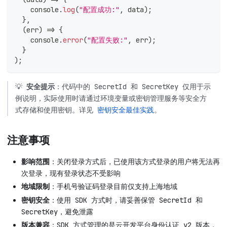
console
.
log
(
"配置成功:"
,
 data
)
;
}
,
(
err
)
=>
{
console
.
error
(
"配置失败:"
,
 err
)
;
}
)
;
💡
安全提示
：代码中的 SecretId 和 SecretKey 仅用于示
例说明，实际使用时请通过环境变量或密钥管理服务等安全方
式存储和使用密钥。详见
密钥安全最佳实践
。
注意事项
影响范围
：关闭登录方式后，已使用该方式登录的用户将无法再
次登录，现有登录状态不受影响
地域限制
：手机号验证码登录目前仅支持上海地域
密钥安全
：使用 SDK 方式时，请妥善保管 SecretId 和
SecretKey，避免泄露
版本兼容
：SDK 方式管理的是云开发平台身份认证 v2 版本，