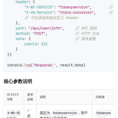
header
:
{
"X-WX-SERVICE"
:
"tcbanyservice"
,
//
"X-Vm-Service"
:
"lhins-xxxxxxxxx"
,
// 
// 可以添加其他自定义 Header
}
,
path
:
"/api/user/info"
,
// API 路径
method
:
"POST"
,
// HTTP 方法
data
:
{
// 请求参数
userId
:
123
}
}
)
console
.
log
(
'Response:'
,
 result
.
data
)
核心参数说明
HEADER
是否
说明
示例值
字段
必填
✅
固定为
，用于
X-WX-SE
tcbanyservice
tcbanyse
必