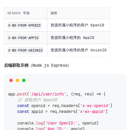
HEADER 字段
说明
资源所属小程序的用户 OpenID
X-WX-FROM-OPENID
资源所属小程序的 AppID
X-WX-FROM-APPID
资源所属小程序的用户 UnionID
X-WX-FROM-UNIONID
后端获取示例
（Node.js Express）
app
.
post
(
'/api/user/info'
,
(
req
,
 res
)
=>
{
// 获取用户 OpenID
const
 openid 
=
 req
.
headers
[
'x-wx-openid'
]
const
 appid 
=
 req
.
headers
[
'x-wx-appid'
]
console
.
log
(
'User OpenID:'
,
 openid
)
console
.
log
(
'App ID:'
,
 appid
)