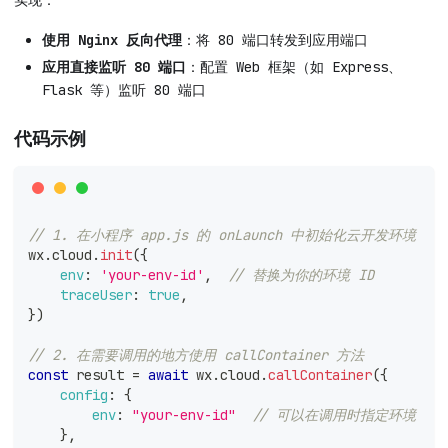
使用 Nginx 反向代理
：将 80 端口转发到应用端口
应用直接监听 80 端口
：配置 Web 框架（如 Express、
Flask 等）监听 80 端口
代码示例
// 1. 在小程序 app.js 的 onLaunch 中初始化云开发环境
wx
.
cloud
.
init
(
{
env
:
'your-env-id'
,
// 替换为你的环境 ID
traceUser
:
true
,
}
)
// 2. 在需要调用的地方使用 callContainer 方法
const
 result 
=
await
 wx
.
cloud
.
callContainer
(
{
config
:
{
env
:
"your-env-id"
// 可以在调用时指定环境
}
,