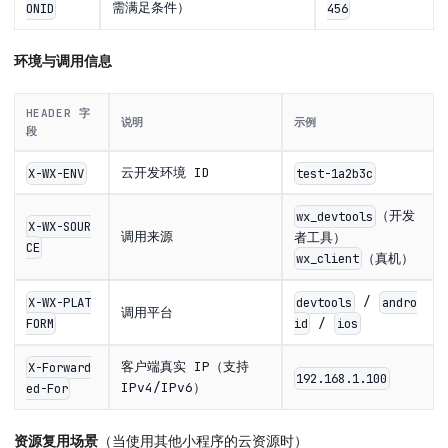
需满足条件）
ONID
456
环境与调用信息
HEADER 字
说明
示例
段
云开发环境 ID
X-WX-ENV
test-1a2b3c
（开发
wx_devtools
X-WX-SOUR
调用来源
者工具）
CE
（真机）
wx_client
/
X-WX-PLAT
devtools
andro
调用平台
/
FORM
id
ios
客户端真实 IP（支持
X-Forward
192.168.1.100
IPv4/IPv6）
ed-For
资源复用场景
（当使用其他小程序的云资源时）