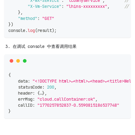
"X-WX-SERVICE"
:
"tcbanyservice"
,
//
"X-Vm-Service"
:
"lhins-xxxxxxxxx"
,
//
}
,
"method"
:
"GET"
}
)
console
.
log
(
result
)
;
在调试 console 中查看调用结果
{
    data
:
"<!DOCTYPE html>↵<html>↵<head>↵<title>Welc
    statusCode
:
200
,
    header
:
{
…
}
,
    errMsg
:
"cloud.callContainer:ok"
,
    callID
:
"1770257852837-0.5590815186537748"
}