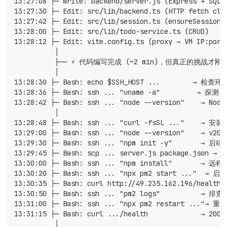
13:27:08 ├─ Write: backend/server.js (Express + SQLi
13:27:30 ├─ Edit: src/lib/backend.ts (HTTP fetch cli
13:27:42 ├─ Edit: src/lib/session.ts (ensureSession 
13:28:00 ├─ Edit: src/lib/todo-service.ts (CRUD)
13:28:12 ├─ Edit: vite.config.ts (proxy → VM IP:port
          │
          ├── ⚡ 代码编写完成 (~2 min)，但真正的挑战才刚
          │
13:28:30 ├─ Bash: echo $SSH_HOST ...        → 检查
13:28:36 ├─ Bash: ssh ... "uname -a"         → 探测 
13:28:42 ├─ Bash: ssh ... "node --version"    → Node
          │
13:28:48 ├─ Bash: ssh ... "curl -fsSL ..."    → 安装 
13:29:00 ├─ Bash: ssh ... "node --version"    → v20.
13:29:30 ├─ Bash: ssh ... "npm init -y"       →
13:29:45 ├─ Bash: scp ... server.js package.json 
13:30:00 ├─ Bash: ssh ... "npm install"       → 
13:30:20 ├─ Bash: ssh ... "npx pm2 start ..."  → 
13:30:35 ├─ Bash: curl http://49.235.162.196/health 
13:30:50 ├─ Bash: ssh ... "pm2 logs"          → 排
13:31:00 ├─ Bash: ssh ... "npx pm2 restart ..."→ 重启
13:31:15 ├─ Bash: curl .../health             → 200!
          │