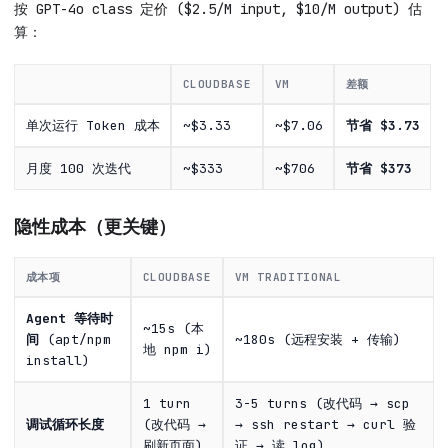
按 GPT-4o class 定价 ($2.5/M input, $10/M output) 估
算：
CLOUDBASE
VM
差额
单次运行 Token 成本
~$3.33
~$7.06
节省 $3.73
月度 100 次迭代
~$333
~$706
节省 $373
隐性成本（更关键）
成本项
CLOUDBASE
VM TRADITIONAL
Agent 等待时
~15s (本
间
(apt/npm
~180s (远程安装 + 传输)
地 npm i)
install)
1 turn
3-5 turns (改代码 → scp
调试循环长度
(改代码 →
→ ssh restart → curl 验
刷新页面)
证 → 读 log)