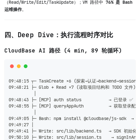
（Read/Write/Edit/TaskUpdate）；VM 路径中
76% 是 Bash
运维操作
。
四、Deep Dive：执行流程时序对比
CloudBase AI 路径 (4 min, 89 轮循环)
09:48:15 ┬─ TaskCreate ×6 (探索→认证→backend→sessio
09:48:21 ├─ Glob + Read ×7 (读取项目结构和 TODO 文件)
          │
09:48:43 ├─ [MCP] auth status           → 已登录 ✅
09:48:55 ├─ [MCP] queryAppAuth          → 获取登录配
          │
09:49:05 ├─ Bash: npm install @cloudbase/js-sdk  → 
09:49:27 │
09:49:41 ├─ Write: src/lib/backend.ts   → SDK 初始化
09:50:10 ├─ Write: src/lib/session.ts    → signInA