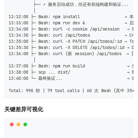
          ├── ⚡ 服务启动成功，但还有前端构建和验证...
          │
13:32:00 ├─ Bash: npm install                  
13:33:00 ├─ Bash: npm run dev &                → 启动
13:34:00 ├─ Bash: curl -c cookie /api/session   → 
13:34:30 ├─ Bash: curl /api/todos              → Cre
13:35:00 ├─ Bash: curl -X PATCH /api/todos/:id → Tog
13:35:30 ├─ Bash: curl -X DELETE /api/todos/:id → De
13:36:00 ├─ Bash: curl (新 session) /api/todos  →
          │
13:37:00 ├─ Bash: npm run build                 →
13:38:00 ├─ scp ... dist/                       
13:40:00 └─ 最终验证...                          → Sc
Total: 990 秒 | 79 tool calls | 60 次 Bash (其中 3
关键差异可视化