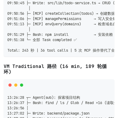
09:50:45 ├─ Write: src/lib/todo-service.ts → CRUD (c
          │
09:50:56 ├─ [MCP] createCollection(todos) → 创建数
09:51:06 ├─ [MCP] managePermissions      → 写入安全
09:51:13 ├─ [MCP] envQuery(domains)      → 检查域名
          │
09:51:29 ├─ Bash: npm install            → 安装依赖
09:51:38 └─ 全部 Task completed ✅
Total: 243 秒 | 36 tool calls | 5 次 MCP 操作替代
VM Traditional 路径 (16 min, 189 轮循
环)
13:26:28 ┬─ Agent(sub): 探索项目结构
13:26:37 ├─ Bash: find / ls / Glob / Read ×16 (读
13:26:56 │
13:27:02 ├─ Write: backend/package.json