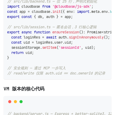
// src/lib/backend.ts — 仅 25 行，声明式初始化
import
 cloudbase 
from
'@cloudbase/js-sdk'
;
const
 app 
=
 cloudbase
.
init
(
{
 env
:
import
.
meta
.
env
.
VI
export
const
{
 db
,
 auth 
}
=
 app
;
// src/lib/session.ts — 匿名会话，3 行核心逻辑
export
async
function
ensureSession
(
)
:
Promise
<
strin
const
 loginRes 
=
await
 auth
.
signInAnonymously
(
)
;
const
 uid 
=
 loginRes
.
user
.
uid
;
  sessionStorage
.
setItem
(
'sessionId'
,
 uid
)
;
return
 uid
;
}
// 安全规则 — 通过 MCP 一步写入
// read/write 仅限 auth.uid == doc.ownerId 的记录
VM 版本的核心代码
// backend/server.js — Express + better-sqlite3, 12