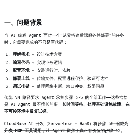
一、问题背景
当 AI 编程 Agent 面对一个"从零搭建后端服务并部署"的任务
时，它需要完成的不只是写代码：
理解需求
→ 设计技术方案
编写代码
→ 实现业务逻辑
配置环境
→ 安装运行时、依赖
部署上线
→ 传输文件、配置进程守护、验证可达性
调试排错
→ 处理网络中断、端口冲突、权限问题
传统 VM 路径要求 Agent 承担步骤 3~5 的全部工作——这些恰恰
是 AI Agent 最不擅长的事：
长时间等待、处理基础设施故障、在
不可控环境中反复试探
。
CloudBase AI 开发（Serverless + BaaS）将步骤 3
5 缩减为
几次 MCP 工具调用
，让 Agent 聚焦于真正有价值的步骤 1
2。