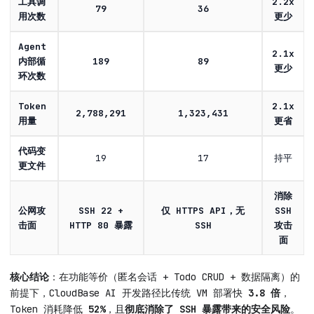
工具调
2.2x
79
36
用次数
更少
Agent
2.1x
内部循
189
89
更少
环次数
Token
2.1x
2,788,291
1,323,431
用量
更省
代码变
19
17
持平
更文件
消除
公网攻
SSH 22 +
仅 HTTPS API，无
SSH
击面
HTTP 80 暴露
SSH
攻击
面
核心结论
：在功能等价（匿名会话 + Todo CRUD + 数据隔离）的
前提下，CloudBase AI 开发路径比传统 VM 部署快
3.8 倍
，
Token 消耗降低
52%
，且
彻底消除了 SSH 暴露带来的安全风险
。