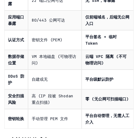
22 端口公网可达
无 SSH，零暴露
露
应用端口
仅前端域名，后端无公网
80/443 公网可达
暴露
入口
平台签名 + 临时
认证方式
密钥文件 (PEM)
Token
数据存储
VM 本地磁盘 (可物理访
云端 VPC 隔离 (不可
位置
问)
物理访问)
DDoS 防
自建或无
平台级默认防护
护
安全扫描
高 (IP 段被 Shodan
零 (无公网可扫描端口)
风险
重点扫描)
平台自动管理，无需人工
密钥轮换
手动管理 PEM 文件
介入