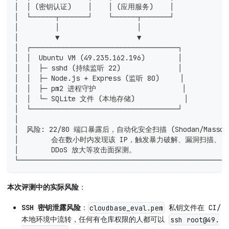
│  │ (密钥认证)    │    │ (应用服务)    │              
│  └──────┬───────┘    └──────┬───────┘             
│         │                   │                     
│         ▼                   ▼                     
│  ┌────────────────────────────────────┐           
│  │  Ubuntu VM (49.235.162.196)        │           
│  │  ├─ sshd (持续监听 22)              │            
│  │  ├─ Node.js + Express (监听 80)     │           
│  │  ├─ pm2 进程守护                     │           
│  │  └─ SQLite 文件 (本地存储)            │          
│  └────────────────────────────────────┘           
│                                                   
│  风险: 22/80 端口暴露后，自动化安全扫描 (Shodan/Masscan)
│        会在数小时内发现该 IP，触发暴力破解、漏洞扫描、    
│        DDoS 放大等攻击面探测。                        
└───────────────────────────────────────────────────
本次评测中的实际风险
：
SSH 密钥泄露风险
：
私钥文件在 CI/
cloudbase_eval.pem
本地环境中流转，任何有仓库权限的人都可以
ssh root@49.