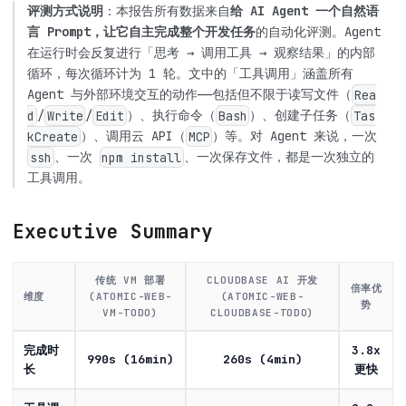
评测方式说明
：本报告所有数据来自
给 AI Agent 一个自然语
言 Prompt，让它自主完成整个开发任务
的自动化评测。Agent
在运行时会反复进行「思考 → 调用工具 → 观察结果」的内部
循环，每次循环计为 1 轮。文中的「工具调用」涵盖所有
Agent 与外部环境交互的动作——包括但不限于读写文件（
Rea
/
/
）、执行命令（
）、创建子任务（
d
Write
Edit
Bash
Tas
）、调用云 API（
）等。对 Agent 来说，一次
kCreate
MCP
、一次
、一次保存文件，都是一次独立的
ssh
npm install
工具调用。
Executive Summary
传统 VM 部署
CLOUDBASE AI 开发
倍率优
维度
(ATOMIC-WEB-
(ATOMIC-WEB-
势
VM-TODO)
CLOUDBASE-TODO)
完成时
3.8x
990s (16min)
260s (4min)
长
更快