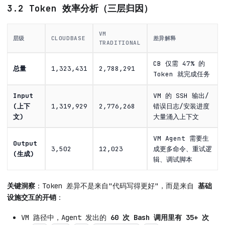
3.2 Token 效率分析（三层归因）
VM
层级
CLOUDBASE
差异解释
TRADITIONAL
CB 仅需 47% 的
总量
1,323,431
2,788,291
Token 就完成任务
Input
VM 的 SSH 输出/
(上下
1,319,929
2,776,268
错误日志/安装进度
文)
大量涌入上下文
VM Agent 需要生
Output
3,502
12,023
成更多命令、重试逻
(生成)
辑、调试脚本
关键洞察
：Token 差异不是来自"代码写得更好"，而是来自
基础
设施交互的开销
：
VM 路径中，Agent 发出的
60 次 Bash 调用里有 35+ 次