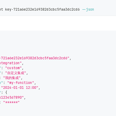
et key-721a6e232e169382d3cbc5faa3dc2cd6 
--json
-721a6e232e169382d3cbc5faa3dc2cd6"
,
ntegration"
,
"
:
"custom"
,
"
:
"自定义集成"
,
:
"我的集成"
,
n"
:
"my-function"
,
"2024-01-01 12:00"
,
"
:
{
x1234567890"
,
:
"******"