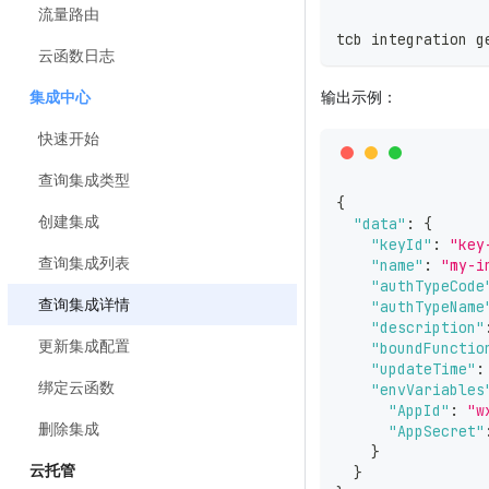
流量路由
tcb integration g
云函数日志
输出示例：
集成中心
快速开始
查询集成类型
{
创建集成
"data"
:
{
"keyId"
:
"key
查询集成列表
"name"
:
"my-i
"authTypeCode
查询集成详情
"authTypeName
"description"
更新集成配置
"boundFunctio
"updateTime"
:
绑定云函数
"envVariables
"AppId"
:
"w
删除集成
"AppSecret"
}
云托管
}