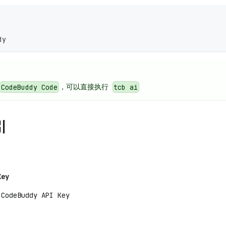
dy
，可以直接执行
CodeBuddy Code
tcb ai
引
Key
odeBuddy API Key