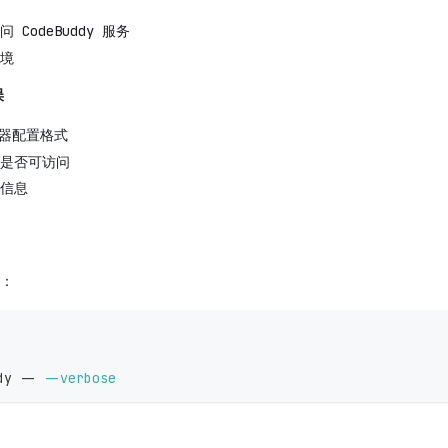
CodeBuddy 服务
境
误
务器配置格式
是否可访问
信息
：
dy -- 
--verbose