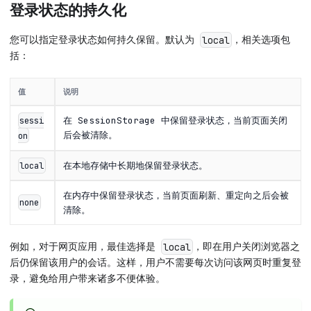
登录状态的持久化
您可以指定登录状态如何持久保留。默认为
，相关选项包
local
括：
值
说明
在 SessionStorage 中保留登录状态，当前页面关闭
sessi
后会被清除。
on
在本地存储中长期地保留登录状态。
local
在内存中保留登录状态，当前页面刷新、重定向之后会被
none
清除。
例如，对于网页应用，最佳选择是
，即在用户关闭浏览器之
local
后仍保留该用户的会话。这样，用户不需要每次访问该网页时重复登
录，避免给用户带来诸多不便体验。