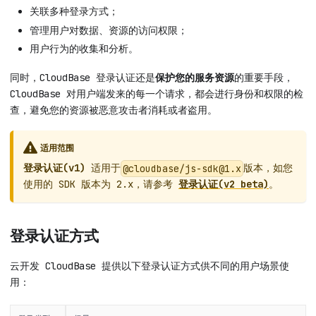
关联多种登录方式；
管理用户对数据、资源的访问权限；
用户行为的收集和分析。
同时，CloudBase 登录认证还是
保护您的服务资源
的重要手段，
CloudBase 对用户端发来的每一个请求，都会进行身份和权限的检
查，避免您的资源被恶意攻击者消耗或者盗用。
适用范围
登录认证(v1)
适用于
版本，如您
@cloudbase/js-sdk@1.x
使用的 SDK 版本为 2.x，请参考
登录认证(v2 beta)
。
登录认证方式
云开发 CloudBase 提供以下登录认证方式供不同的用户场景使
用：