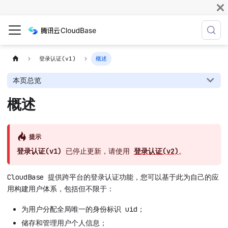
登录认证(v1)
概述
本页总览
概述
提示
登录认证(v1)
已停止更新，请使用
登录认证(v2)
。
CloudBase 提供跨平台的登录认证功能，您可以基于此为自己的应
用构建用户体系，包括但不限于：
为用户分配全局唯一的身份标识 uid；
储存和管理用户个人信息；