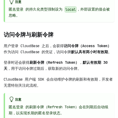
注意
匿名登录
的持久化类型强制设为
，外部设置的值会被
local
忽略。
访问令牌与刷新令牌
用户登录 CloudBase 之后，会获得
访问令牌（Access Token）
作为访问 CloudBase 的凭证，访问令牌
默认具有两小时有效期
。
登录时还会获得
刷新令牌（Refresh Token）
，
默认有效期 30
天
，用于访问令牌过期后，获取新的访问令牌。
CloudBase 用户端 SDK 会自动维护令牌的刷新和有效期，开发者
无需特别关注此流程。
注意
匿名登录
的刷新令牌（Refresh Token）会在到期后自动续
期，以实现长期的匿名登录状态。