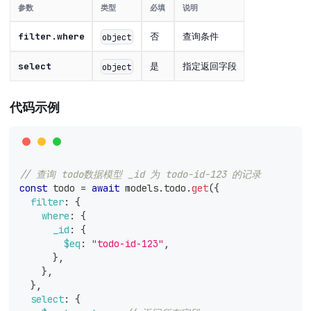
参数
类型
必填
说明
filter.where
否
查询条件
object
select
是
指定返回字段
object
代码示例
// 查询 todo数据模型 _id 为 todo-id-123 的记录
const
 todo 
=
await
 models
.
todo
.
get
(
{
filter
:
{
where
:
{
_id
:
{
$eq
:
"todo-id-123"
,
}
,
}
,
}
,
select
:
{