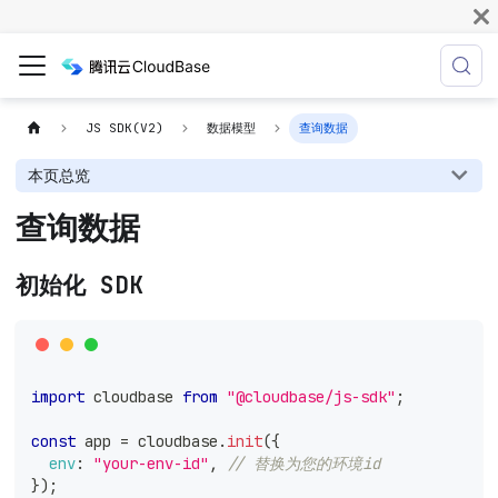
JS SDK(V2)
数据模型
查询数据
本页总览
查询数据
初始化 SDK
import
cloudbase
from
"@cloudbase/js-sdk"
;
const
 app 
=
 cloudbase
.
init
(
{
env
:
"your-env-id"
,
// 替换为您的环境id
}
)
;