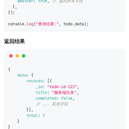
$master
:
true
,
// 返回所有字段
}
,
}
)
;
console
.
log
(
"查询结果:"
,
 todo
.
data
)
;
返回结果
{
data
:
{
records
:
[
{
_id
:
"todo-id-123"
,
title
:
"服务端任务"
,
completed
:
false
,
// ... 其他字段
}
]
,
total
:
1
}
}