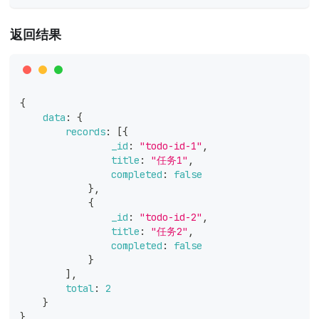
返回结果
{
data
:
{
records
:
[
{
_id
:
"todo-id-1"
,
title
:
"任务1"
,
completed
:
false
}
,
{
_id
:
"todo-id-2"
,
title
:
"任务2"
,
completed
:
false
}
]
,
total
:
2
}
}