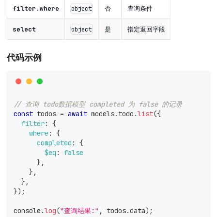
filter.where
否
查询条件
object
select
是
指定返回字段
object
代码示例
// 查询 todo数据模型 completed 为 false 的记录
const
 todos 
=
await
 models
.
todo
.
list
(
{
filter
:
{
where
:
{
completed
:
{
$eq
:
false
}
,
}
,
}
,
}
)
;
console
.
log
(
"查询结果:"
,
 todos
.
data
)
;