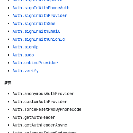
Auth.signInWithPhoneAuth
Auth.signInWithProvider
Auth.signInWithSms
Auth.signInWithEmail
Auth.signInWithUnionId
Auth.signUp
Auth.sudo
Auth.unbindProvider
Auth.verify
废弃
Auth.anonymousAuthProvider
Auth.customAuthProvider
Auth.forceResetPwdByPhoneCode
Auth.getAuthHeader
Auth.getAuthHeaderAsync
Auth.onAccessTokenRefreshed