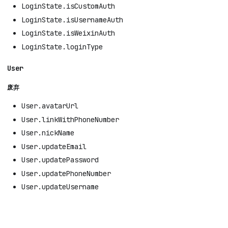
LoginState.isCustomAuth
LoginState.isUsernameAuth
LoginState.isWeixinAuth
LoginState.loginType
User
废弃
User.avatarUrl
User.linkWithPhoneNumber
User.nickName
User.updateEmail
User.updatePassword
User.updatePhoneNumber
User.updateUsername