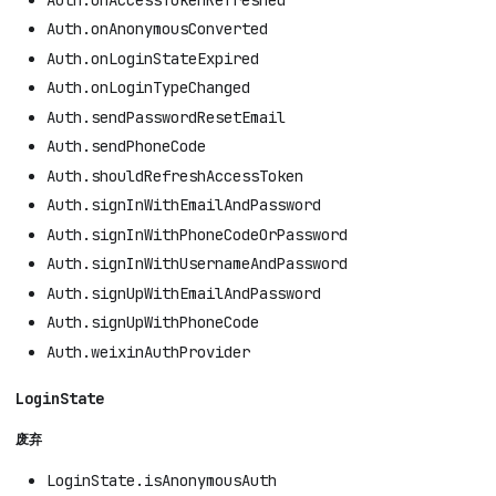
Auth.onAnonymousConverted
Auth.onLoginStateExpired
Auth.onLoginTypeChanged
Auth.sendPasswordResetEmail
Auth.sendPhoneCode
Auth.shouldRefreshAccessToken
Auth.signInWithEmailAndPassword
Auth.signInWithPhoneCodeOrPassword
Auth.signInWithUsernameAndPassword
Auth.signUpWithEmailAndPassword
Auth.signUpWithPhoneCode
Auth.weixinAuthProvider
LoginState
废弃
LoginState.isAnonymousAuth