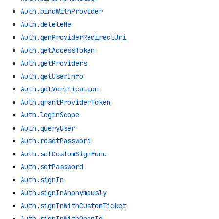
Auth.bindWithProvider
Auth.deleteMe
Auth.genProviderRedirectUri
Auth.getAccessToken
Auth.getProviders
Auth.getUserInfo
Auth.getVerification
Auth.grantProviderToken
Auth.loginScope
Auth.queryUser
Auth.resetPassword
Auth.setCustomSignFunc
Auth.setPassword
Auth.signIn
Auth.signInAnonymously
Auth.signInWithCustomTicket
Auth.signInWithOpenId