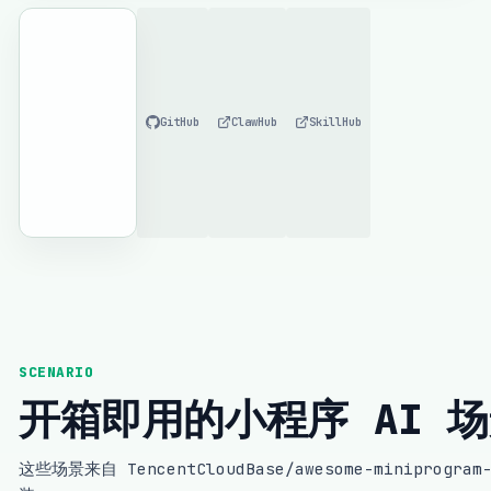
GitHub
ClawHub
SkillHub
SCENARIO
开箱即用的小程序 AI 
这些场景来自 TencentCloudBase/awesome-minipr