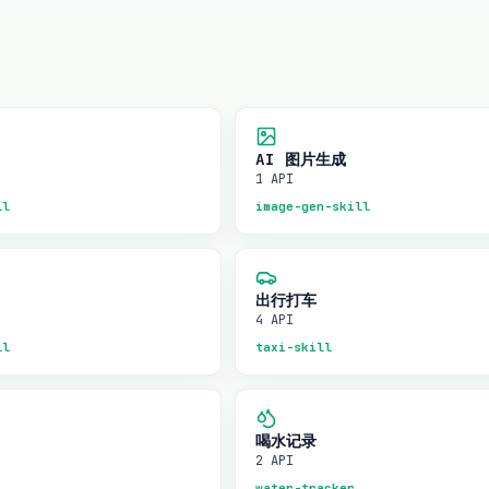
AI 图片生成
1 API
ll
image-gen-skill
出行打车
4 API
ll
taxi-skill
喝水记录
2 API
water-tracker