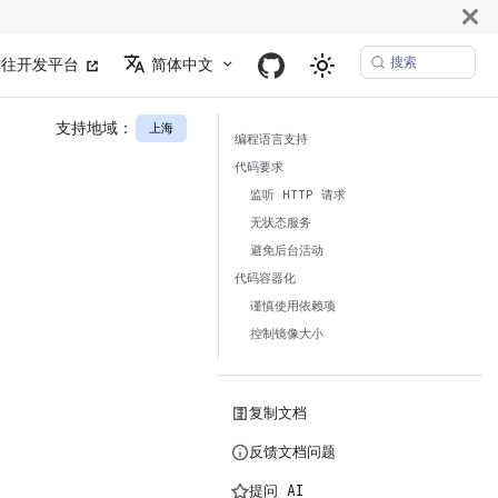
搜索
前往开发平台
简体中文
支持地域：
上海
编程语言支持
代码要求
监听 HTTP 请求
无状态服务
避免后台活动
代码容器化
谨慎使用依赖项
控制镜像大小
复制文档
反馈文档问题
提问 AI