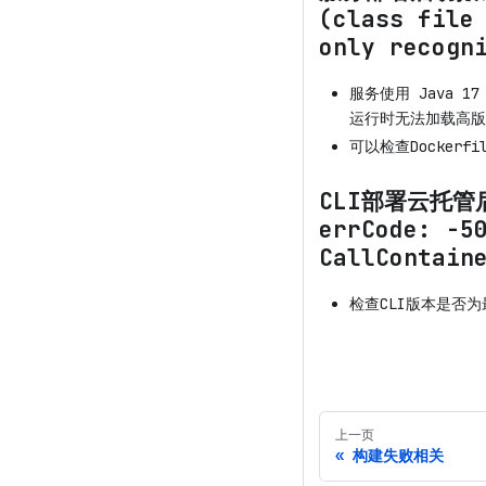
(class file
only recogn
服务使用 Java 1
运行时无法加载高版本
可以检查Dockerf
CLI部署云托管后调
errCode: -5
CallContain
检查CLI版本是否
上一页
构建失败相关