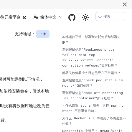
搜索
前往开发平台
简体中文
支持地域：
上海
本地运行正常，部署到云托管后却部署失
败？
遇到报错信息“Readiness probe
failed: dial tcp
xx.xx.xx.xx:xxx: connect:
connection refused”如何处理？
部署失败但看业务日志已经在正常运行？
部署时可能遇到以下情况：
遇到报错信息“check pod status is
not ok”如何处理？
确添加依赖安装命令，所以本地
遇到报错信息“Back-off restarting
failed container”如何处理？
管上时没有将数据库地址改为云
为什么部署 eggjs 服务，运行 npm run
start 不停重复启动？
为什么 Dockerfile 中引用了环境变量不
一致。
生效？
Dockerfile 中引用了 MySQL/Redis