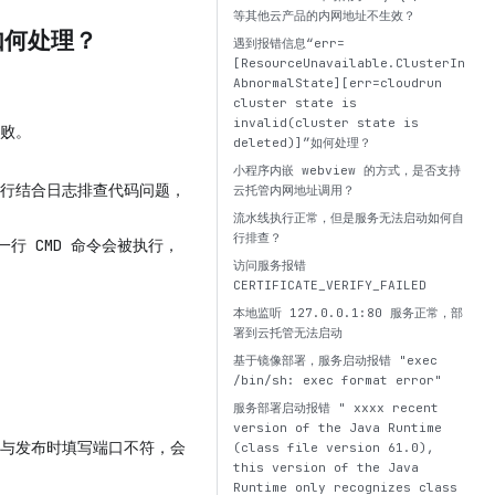
等其他云产品的内网地址不生效？
d”如何处理？
遇到报错信息“err=
[ResourceUnavailable.ClusterIn
AbnormalState][err=cloudrun
cluster state is
invalid(cluster state is
败。
deleted)]”如何处理？
小程序内嵌 webview 的方式，是否支持
行结合日志排查代码问题，
云托管内网地址调用？
流水线执行正常，但是服务无法启动如何自
行排查？
一行 CMD 命令会被执行，
访问服务报错
CERTIFICATE_VERIFY_FAILED
本地监听 127.0.0.1:80 服务正常，部
署到云托管无法启动
。
基于镜像部署，服务启动报错 "exec
/bin/sh: exec format error"
服务部署启动报错 " xxxx recent
version of the Java Runtime
与发布时填写端口不符，会
(class file version 61.0),
this version of the Java
Runtime only recognizes class