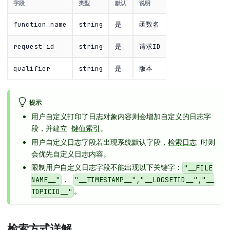
字段
类型
默认
说明
function_name
string
是
函数名
request_id
string
是
请求ID
qualifier
string
是
版本
提示
用户自定义打印了日志对象内容则会增加自定义的日志字
段，并建立
键值索引
。
用户自定义日志字段若出现系统默认字段，
检索日志
时则
会优先自定义日志内容。
限制用户自定义日志字段不能出现以下关键字：
"__FILE
，
NAME__"
"__TIMESTAMP__","__LOGSETID__","__
。
TOPICID__"
检索方式详解