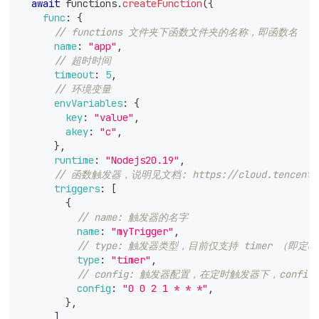
await
 functions
.
createFunction
(
{
func
:
{
// functions 文件夹下函数文件夹的名称，即函数名
name
:
"app"
,
// 超时时间
timeout
:
5
,
// 环境变量
envVariables
:
{
key
:
"value"
,
akey
:
"c"
,
}
,
runtime
:
"Nodejs20.19"
,
// 函数触发器，说明见文档: https://cloud.tencent.com
triggers
:
[
{
// name: 触发器的名字
name
:
"myTrigger"
,
// type: 触发器类型，目前仅支持 timer （即定
type
:
"timer"
,
// config: 触发器配置，在定时触发器下，config
config
:
"0 0 2 1 * * *"
,
}
,
]
,