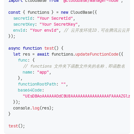
import
CloudBase
from
"@cloudbase/manager-node"
;
const
{
 functions 
}
=
new
CloudBase
(
{
secretId
:
"Your SecretId"
,
secretKey
:
"Your SecretKey"
,
envId
:
"Your envId"
,
// 云开发环境ID，可在腾讯云云开
}
)
;
async
function
test
(
)
{
let
 res 
=
await
 functions
.
updateFunctionCode
(
{
func
:
{
// functions 文件夹下函数文件夹的名称，即函数名
name
:
"app"
,
}
,
functionRootPath
:
""
,
base64Code
:
"UEsDBAoAAAAAAOdCBU8AAAAAAAAAAAAAAAAFAAAAZGlzd
}
)
;
console
.
log
(
res
)
;
}
test
(
)
;