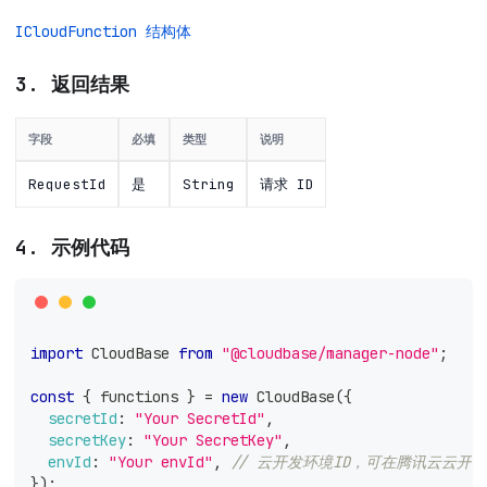
ICloudFunction 结构体
3. 返回结果
字段
必填
类型
说明
RequestId
是
String
请求 ID
4. 示例代码
import
CloudBase
from
"@cloudbase/manager-node"
;
const
{
 functions 
}
=
new
CloudBase
(
{
secretId
:
"Your SecretId"
,
secretKey
:
"Your SecretKey"
,
envId
:
"Your envId"
,
// 云开发环境ID，可在腾讯云云开
}
)
;