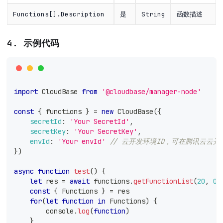
Functions[].Description
是
String
函数描述
4. 示例代码
import
CloudBase
from
'@cloudbase/manager-node'
const
{
 functions 
}
=
new
CloudBase
(
{
secretId
:
'Your SecretId'
,
secretKey
:
'Your SecretKey'
,
envId
:
'Your envId'
// 云开发环境ID，可在腾讯云云
}
)
async
function
test
(
)
{
let
 res 
=
await
 functions
.
getFunctionList
(
20
,
0
)
const
{
Functions
}
=
 res
for
(
let
function
in
Functions
)
{
console
.
log
(
function
)
}