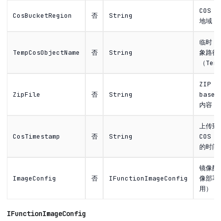
COS 
CosBucketRegion
否
String
地域
临时 C
TempCosObjectName
否
String
象路径
（Tem
ZIP 
ZipFile
否
String
base
内容
上传到
CosTimestamp
否
String
COS 
的时间
镜像配
ImageConfig
否
IFunctionImageConfig
像部署
用）
IFunctionImageConfig