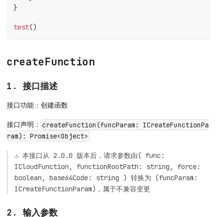
}
test
(
)
createFunction
1. 接口描述
接口功能：创建函数
接口声明：
createFunction(funcParam: ICreateFunctionPa
ram): Promise<Object>
⚠️ 本接口从 2.0.0 版本后，请求参数由( func:
ICloudFunction, functionRootPath: string, force:
boolean, base64Code: string ) 转换为 (funcParam:
ICreateFunctionParam)，属于不兼容变更
2. 输入参数