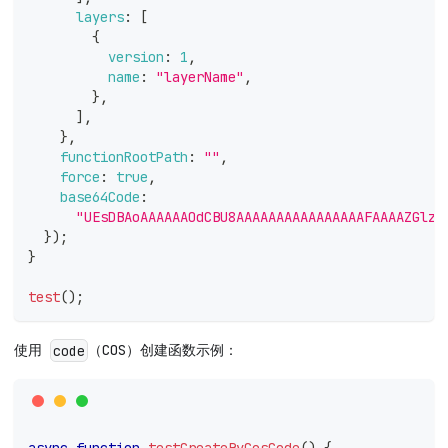
layers
:
[
{
version
:
1
,
name
:
"layerName"
,
}
,
]
,
}
,
functionRootPath
:
""
,
force
:
true
,
base64Code
:
"UEsDBAoAAAAAAOdCBU8AAAAAAAAAAAAAAAAFAAAAZGlzd
}
)
;
}
test
(
)
;
使用
（COS）创建函数示例：
code