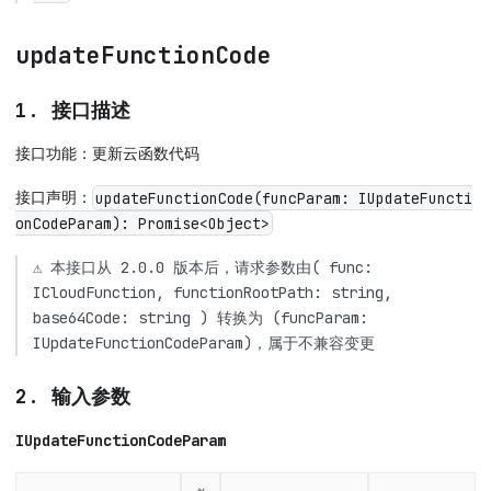
updateFunctionCode
1. 接口描述
接口功能：更新云函数代码
接口声明：
updateFunctionCode(funcParam: IUpdateFuncti
onCodeParam): Promise<Object>
⚠️ 本接口从 2.0.0 版本后，请求参数由( func:
ICloudFunction, functionRootPath: string,
base64Code: string ) 转换为 (funcParam:
IUpdateFunctionCodeParam)，属于不兼容变更
2. 输入参数
IUpdateFunctionCodeParam