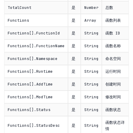
TotalCount
是
Number
总数
Functions
是
Array
函数列表
Functions[].FunctionId
是
String
函数 ID
Functions[].FunctionName
是
String
函数名称
Functions[].Namespace
是
String
命名空间
Functions[].Runtime
是
String
运行时间
Functions[].AddTime
是
String
创建时间
Functions[].ModTime
是
String
修改时间
Functions[].Status
是
String
函数状态
函数状态详
Functions[].StatusDesc
是
String
情