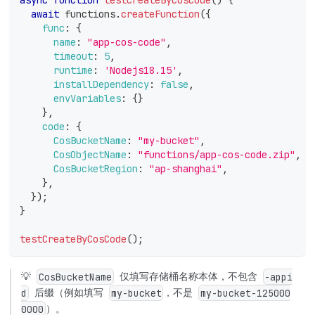
async
function
testCreateByCosCode
(
)
{
await
 functions
.
createFunction
(
{
func
:
{
name
:
"app-cos-code"
,
timeout
:
5
,
runtime
:
'Nodejs18.15'
,
installDependency
:
false
,
envVariables
:
{
}
}
,
code
:
{
CosBucketName
:
"my-bucket"
,
CosObjectName
:
"functions/app-cos-code.zip"
,
CosBucketRegion
:
"ap-shanghai"
,
}
,
}
)
;
}
testCreateByCosCode
(
)
;
💡
仅填写存储桶名称本体，不包含
CosBucketName
-appi
后缀（例如填写
，不是
d
my-bucket
my-bucket-125000
）。
0000