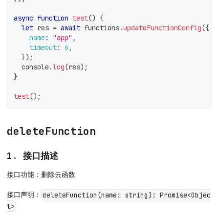
async
function
test
(
)
{
let
 res 
=
await
 functions
.
updateFunctionConfig
(
{
name
:
"app"
,
timeout
:
6
,
}
)
;
console
.
log
(
res
)
;
}
test
(
)
;
deleteFunction
1. 接口描述
接口功能：删除云函数
接口声明：
deleteFunction(name: string): Promise<Objec
t>