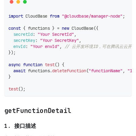
import
CloudBase
from
"@cloudbase/manager-node"
;
const
{
 functions 
}
=
new
CloudBase
(
{
secretId
:
"Your SecretId"
,
secretKey
:
"Your SecretKey"
,
envId
:
"Your envId"
,
// 云开发环境ID，可在腾讯云云开
}
)
;
async
function
test
(
)
{
await
 functions
.
deleteFunction
(
"functionName"
,
"1"
}
test
(
)
;
getFunctionDetail
1. 接口描述