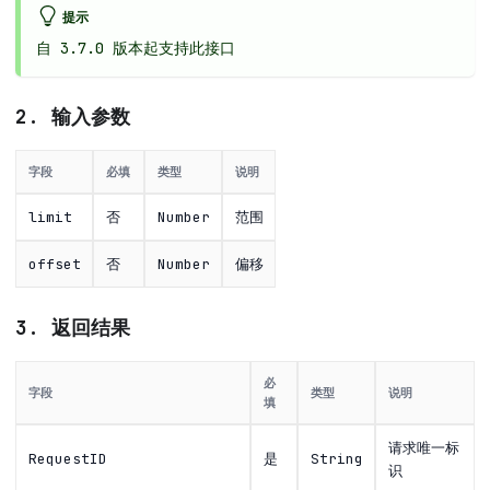
提示
自 3.7.0 版本起支持此接口
2. 输入参数
字段
必填
类型
说明
limit
否
Number
范围
offset
否
Number
偏移
3. 返回结果
必
字段
类型
说明
填
请求唯一标
RequestID
是
String
识