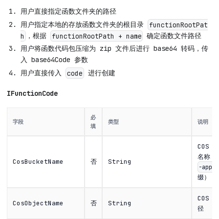
用户直接指定函数文件夹的路径
用户指定本地的存放函数文件夹的根目录
functionRootPat
，根据
确定函数文件路径
h
functionRootPath + name
用户将函数代码包压缩为 zip 文件后进行 base64 转码，传
入 base64Code 参数
用户直接传入
进行创建
code
IFunctionCode
必
字段
类型
说明
填
COS 
名称（
CosBucketName
否
String
-appi
缀）
COS 
CosObjectName
否
String
径