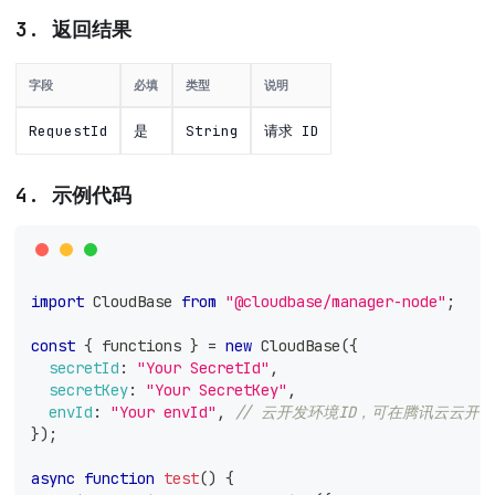
3. 返回结果
字段
必填
类型
说明
RequestId
是
String
请求 ID
4. 示例代码
import
CloudBase
from
"@cloudbase/manager-node"
;
const
{
 functions 
}
=
new
CloudBase
(
{
secretId
:
"Your SecretId"
,
secretKey
:
"Your SecretKey"
,
envId
:
"Your envId"
,
// 云开发环境ID，可在腾讯云云开
}
)
;
async
function
test
(
)
{