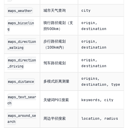
城市天气查询
city
maps_weather
骑行路径规划（支
origin,
maps_bicyclin
持500km）
destination
g
步行路径规划
origin,
maps_direction
（100km内）
destination
_walking
origin,
maps_direction
驾车路径规划
destination
_driving
origins,
多模式距离测量
maps_distance
destination, type
maps_text_sear
关键词POI搜索
keywords, city
ch
maps_around_se
周边半径搜索
location, radius
arch