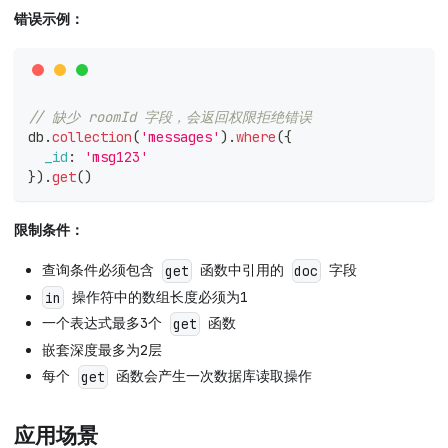
错误示例：
// 缺少 roomId 字段，会返回权限拒绝错误
db
.
collection
(
'messages'
)
.
where
(
{
_id
:
'msg123'
}
)
.
get
(
)
限制条件：
查询条件必须包含
函数中引用的
字段
get
doc
操作符中的数组长度必须为1
in
一个表达式最多3个
函数
get
嵌套深度最多为2层
每个
函数会产生一次数据库读取操作
get
应用场景