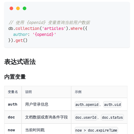
// 使用 {openid} 变量查询当前用户数据
db
.
collection
(
'articles'
)
.
where
(
{
author
:
'{openid}'
}
)
.
get
(
)
表达式语法
内置变量
变量名
说明
示例
auth
用户登录信息
、
auth.openid
auth.uid
doc
文档数据或查询条件字段
、
doc.userId
doc.status
now
当前时间戳
now > doc.expireTime