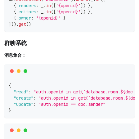
{
readers
:
 _
.
in
(
[
'{openid}'
]
)
}
,
{
editors
:
 _
.
in
(
[
'{openid}'
]
)
}
,
{
owner
:
'{openid}'
}
]
)
)
.
get
(
)
群聊系统
消息集合：
{
"read"
:
"auth.openid in get(`database.room.${doc.r
"create"
:
"auth.openid in get(`database.room.${doc
"update"
:
"auth.openid == doc.sender"
}