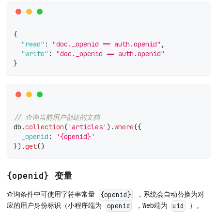
{
"read"
:
"doc._openid == auth.openid"
,
"write"
:
"doc._openid == auth.openid"
}
// 查询当前用户创建的文档
db
.
collection
(
'articles'
)
.
where
(
{
_openid
:
'{openid}'
}
)
.
get
(
)
{openid} 变量
查询条件中可使用字符串常量
，系统会自动替换为对
{openid}
应的用户身份标识（小程序端为
，Web端为
）。
openid
uid