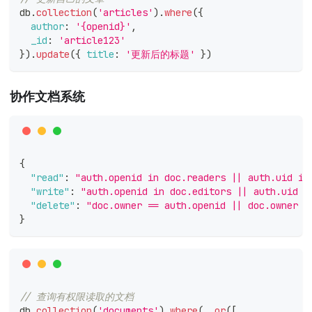
db
.
collection
(
'articles'
)
.
where
(
{
author
:
'{openid}'
,
_id
:
'article123'
}
)
.
update
(
{
title
:
'更新后的标题'
}
)
协作文档系统
{
"read"
:
"auth.openid in doc.readers || auth.uid in
"write"
:
"auth.openid in doc.editors || auth.uid i
"delete"
:
"doc.owner == auth.openid || doc.owner =
}
// 查询有权限读取的文档
db
.
collection
(
'documents'
)
.
where
(
_
.
or
(
[