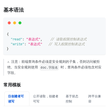
基本语法
{
"read"
:
"表达式"
,
// 读取权限控制表达式
"write"
:
"表达式"
// 写入权限控制表达式
}
⚠️ 注意：前端查询条件必须是安全规则的子集，否则访问被拒
绝。当安全规则使用
时，查询条件必须包含对应
doc.字段名
字段。
常用模板
仅创建者可
公开读取，创建者
基于状态
跨平台兼
读写
可写
控制
容