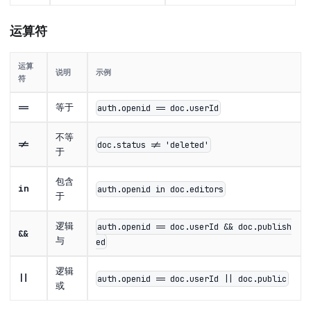
运算符
运算
说明
示例
符
==
等于
auth.openid == doc.userId
不等
!=
doc.status != 'deleted'
于
包含
in
auth.openid in doc.editors
于
逻辑
auth.openid == doc.userId && doc.publish
&&
与
ed
逻辑
||
auth.openid == doc.userId || doc.public
或