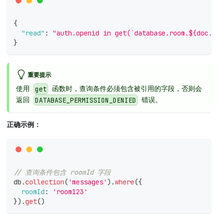
{
"read"
:
"auth.openid in get(`database.room.${doc.r
}
重要提示
使用
函数时，查询条件必须包含被引用的字段，否则会
get
返回
错误。
DATABASE_PERMISSION_DENIED
正确示例：
// 查询条件包含 roomId 字段
db
.
collection
(
'messages'
)
.
where
(
{
roomId
:
'room123'
}
)
.
get
(
)