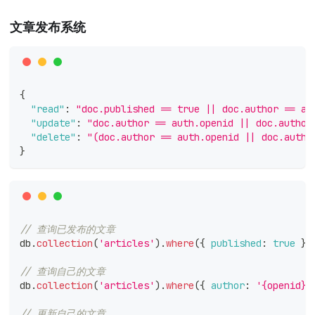
文章发布系统
{
"read"
:
"doc.published == true || doc.author == au
"update"
:
"doc.author == auth.openid || doc.author
"delete"
:
"(doc.author == auth.openid || doc.autho
}
// 查询已发布的文章
db
.
collection
(
'articles'
)
.
where
(
{
published
:
true
}
)
// 查询自己的文章
db
.
collection
(
'articles'
)
.
where
(
{
author
:
'{openid}'
// 更新自己的文章