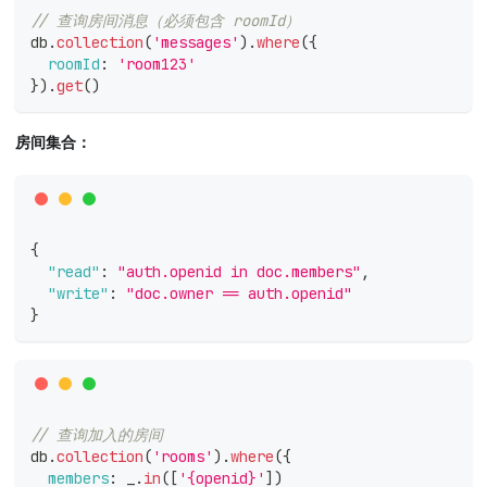
// 查询房间消息（必须包含 roomId）
db
.
collection
(
'messages'
)
.
where
(
{
roomId
:
'room123'
}
)
.
get
(
)
房间集合：
{
"read"
:
"auth.openid in doc.members"
,
"write"
:
"doc.owner == auth.openid"
}
// 查询加入的房间
db
.
collection
(
'rooms'
)
.
where
(
{
members
:
 _
.
in
(
[
'{openid}'
]
)