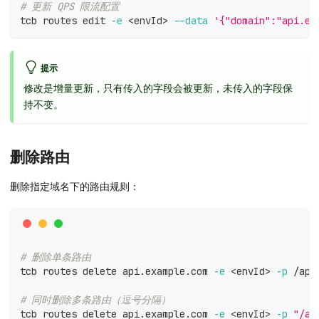
# 更新 QPS 限流配置
tcb routes edit 
-e
<
envId
>
--data
'{"domain":"api.ex
提示
修改是增量更新，只有传入的字段会被更新，未传入的字段保
持不变。
删除路由
删除指定域名下的路由规则：
# 删除单条路由
tcb routes delete api.example.com 
-e
<
envId
>
-p
 /api
# 同时删除多条路由（逗号分隔）
tcb routes delete api.example.com 
-e
<
envId
>
-p
"/ap