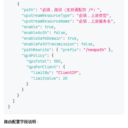
{
"path"
:
"必填，路径（支持通配符 /*）"
,
"upstreamResourceType"
:
"必填，上游类型"
,
"upstreamResourceName"
:
"必填，上游服务名"
,
"enable"
:
true
,
"enableAuth"
:
false
,
"enableSafeDomain"
:
true
,
"enablePathTransmission"
:
false
,
"pathRewrite"
:
{
"prefix"
:
"/newpath"
}
,
"qpsPolicy"
:
{
"qpsTotal"
:
500
,
"qpsPerClient"
:
{
"limitBy"
:
"ClientIP"
,
"limitValue"
:
20
}
}
}
]
}
路由配置字段说明
：