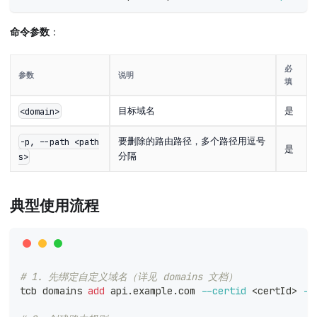
命令参数
：
必
参数
说明
填
目标域名
是
<domain>
要删除的路由路径，多个路径用逗号
-p, --path <path
是
分隔
s>
典型使用流程
# 1. 先绑定自定义域名（详见 domains 文档）
tcb domains 
add
 api.example.com 
--certid
<
certId
>
-e