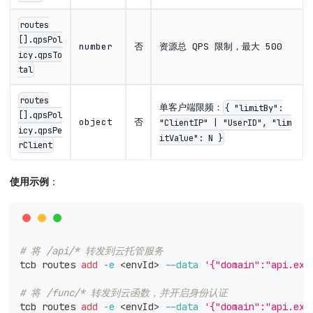
routes
[].qpsPol
number
否
资源总 QPS 限制，最大 500
icy.qpsTo
tal
routes
单客户端限频：
{ "limitBy":
[].qpsPol
object
否
"ClientIP" | "UserID", "lim
icy.qpsPe
itValue": N }
rClient
使用示例
：
# 将 /api/* 转发到云托管服务
tcb routes 
add
-e
<
envId
>
--data
'{"domain":"api.exa
# 将 /func/* 转发到云函数，并开启身份认证
tcb routes 
add
-e
<
envId
>
--data
'{"domain":"api.exa