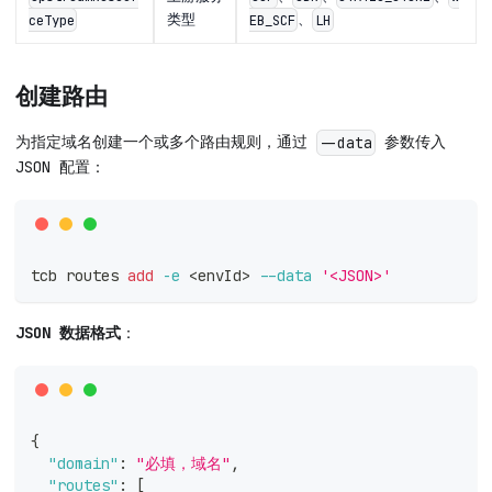
类型
、
ceType
EB_SCF
LH
创建路由
为指定域名创建一个或多个路由规则，通过
参数传入
--data
JSON 配置：
tcb routes 
add
-e
<
envId
>
--data
'<JSON>'
JSON 数据格式
：
{
"domain"
:
"必填，域名"
,
"routes"
:
[