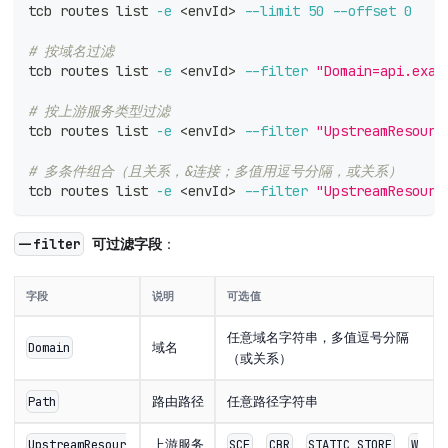
tcb routes list 
-e
<
envId
>
--limit
50
--offset
0
# 按域名过滤
tcb routes list 
-e
<
envId
>
--filter
"Domain=api.exam
# 按上游服务类型过滤
tcb routes list 
-e
<
envId
>
--filter
"UpstreamResourc
# 多条件组合（且关系，&连接；多值用逗号分隔，或关系）
tcb routes list 
-e
<
envId
>
--filter
"UpstreamResourc
可过滤字段
：
--filter
字段
说明
可选值
任意域名字符串，多值逗号分隔
域名
Domain
（或关系）
路由路径
任意路径字符串
Path
上游服务
、
、
、
UpstreamResour
SCF
CBR
STATIC_STORE
W