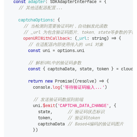
const
adapter
:
SDKAdapterInterface
=
{
// 其他适配器配置...
captchaOptions
:
{
// 当检测到需要验证码时，自动触发此函数
// _url 为包含验证码图片、token、state等参数的字符
openURIWithCallback
:
(
_url
:
 string
)
=>
{
// 在适配器内部使用传入的 uni 对象
const
 uni 
=
 options
.
uni
// 解析URL中的验证码参数
const
{
 captchaData
,
 state
,
 token 
}
=
 cloudb
return
new
Promise
(
(
resolve
)
=>
{
console
.
log
(
'等待验证码输入...'
)
// 发送验证码数据到前端
          uni
.
$emit
(
'CAPTCHA_DATA_CHANGE'
,
{
            state
,
// 验证码状态标识
            token
,
// 验证码token
            captchaData 
// Base64编码的验证码图片
}
)