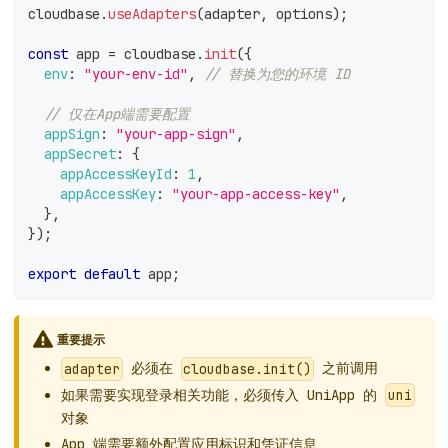
cloudbase
.
useAdapters
(
adapter
,
 options
)
;
const
 app 
=
 cloudbase
.
init
(
{
env
:
"your-env-id"
,
// 替换为您的环境 ID
// 仅在App端需要配置
appSign
:
"your-app-sign"
,
appSecret
:
{
appAccessKeyId
:
1
,
appAccessKey
:
"your-app-access-key"
,
}
,
}
)
;
export
default
 app
;
重要提示
必须在
之前调用
adapter
cloudbase.init()
如果需要实现登录相关功能，必须传入 UniApp 的
uni
对象
App 端需要额外配置应用标识和凭证信息