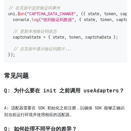
// 在页面中监听验证码事件
uni
.
$on
(
"CAPTCHA_DATA_CHANGE"
,
(
{
 state
,
 token
,
 capt
console
.
log
(
"收到验证码数据"
,
{
 state
,
 token
,
 captch
// 更新本地验证码状态
  captchaState 
=
{
 state
,
 token
,
 captchaData 
}
;
// 在页面中显示验证码图片...
}
)
;
常见问题
Q: 为什么要在 init 之前调用 useAdapters？
A: 适配器需要在 SDK 初始化之前注册，以确保 SDK 能够正确识
别当前运行环境并使用相应的适配器。
Q: 如何处理不同平台的差异？